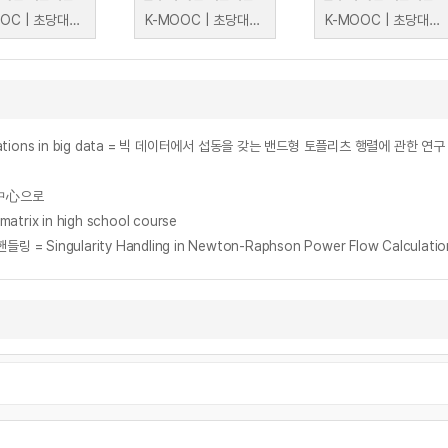
K-MOOC | 초당대학교 오흥준, 송찬황
K-MOOC | 초당대학교 오흥준, 송찬황
K-MOOC | 초당대학교 오흥준, 송찬황
perturbations in big data = 빅 데이터에서 섭동을 갖는 밴드형 토플리츠 행렬에 관한 연구
中心으로
ix in high school course
larity Handling in Newton-Raphson Power Flow Calculation U