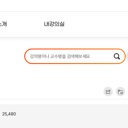
소개
내강의실
?
강의리스트
수강확인증강의
사용자의견
내강의클립
25,480