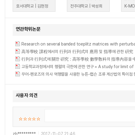
호서대학교 | 김현정
전주대학교 | 박성희
연관학위논문
Research on several banded toeplitz matrices with 
高等學校 課程에서의 行列과 行列式의 應用 및 指導에 관한 硏究
行列과 行列式에 關한 硏究 : 高等學校 數學敎科의 指導內容을 
고등학교과정에서의 행렬의 극한에 관한 연구 = A study for limit of matr
무어-펜로즈의 의사 역행렬을 사용한 뉴튼-랩슨 조류 계산법의 특이점 핸들링 = Singu
사용자 의견
zh*********
2017-11-07 21:46