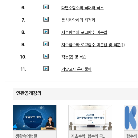
6.
다변수함수의 극대와 극소
7.
등식제약하의 최적화
8.
지수함수와 로그함수 미분법
9.
지수함수와 로그함수 미분법 및 적분(1)
10.
적분(2) 및 복습
11.
기말고사 문제풀이
연관공개강의
생활속의행렬
기초수학: 함수의 극한에 대한 엄밀한 정의
함수의