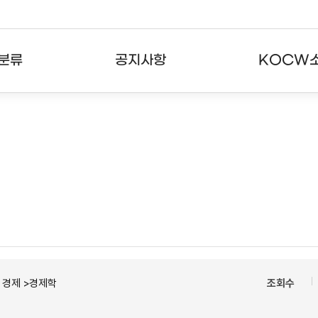
분류
공지사항
KOCW
강의
공지사항
KOCW란
강의
뉴스레터
활용안내
분야
주요통계현황
발자취
강의
서비스도움말
고객센터
ㆍ경제 >경제학
조회수