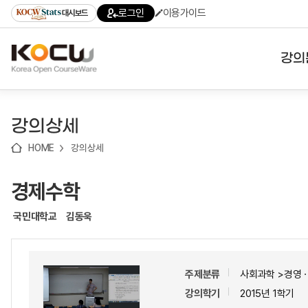
로
로
로
바
로그인
이용가이드
대시보드
가
가
가
로
기
기
기
가
(skip
기
to
강의
content)
대학
강의상세
기관
HOME
강의상세
전공
경제수학
테마
국민대학교
김동욱
주제분류
사회과학 >경영
강의학기
2015년 1학기