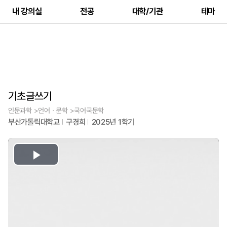
내 강의실
전공
대학/기관
테마
기초글쓰기
인문과학 >언어ㆍ문학 >국어국문학
부산가톨릭대학교
구경희
2025년 1학기
Play
Video