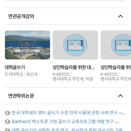
연관공개강의
대학글쓰기
성인학습자를 위한 대학 글쓰기
단국대학교
임선숙
K-MOOC
K-MOOC
명지대학교 주민재, 허윤
명지대학교 주민재
연관학위논문
한국 대학생의 영어 글쓰기 수정 전략 사용에 관한 사례 연구 =
(A) Case Study on the Revision Strategies of Korean
Barthes의 텍스트론 기반 글쓰기 교육프로그램 개발 연구 :
University Students' English Composition
미디어 계열 대학생의 주체적 글쓰기를 중심으로 = A Study on
대학 글쓰기의 성찰적 효과 연구 : 자서전과 칼럼 글쓰기의 교육