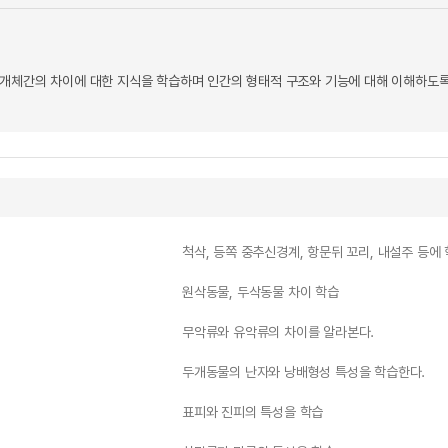
개체간의 차이에 대한 지식을 학습하며 인간의 형태적 구조와 기능에 대해 이해하도록
척삭, 등쪽 중추신경계, 항문뒤 꼬리, 내설주 등에
원삭동물, 두삭동물 차이 학습
무악류와 유악류의 차이를 알라본다.
두개동물의 난자와 낭배형성 특성을 학습한다.
표피와 진피의 특성을 학습