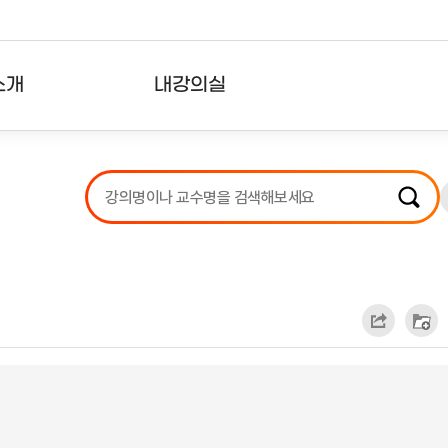
소개
내강의실
?
강의리스트
수강확인증강의
사용자의견
내강의클립