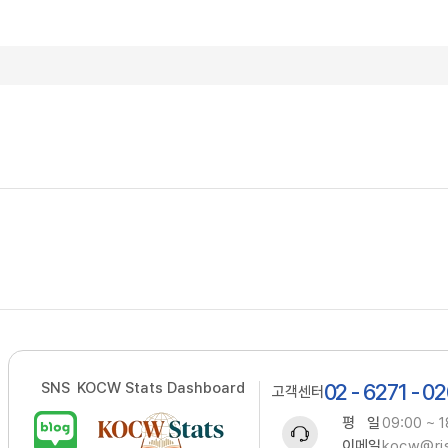
SNS
KOCW Stats Dashboard
02 - 6271 - 0
고객센터
평 일
09:00 ~ 1
이메일
kocw@ris