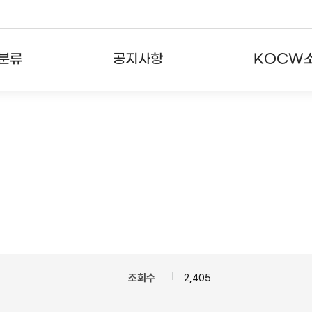
분류
공지사항
KOCW
강의
공지사항
KOCW란
강의
뉴스레터
활용안내
분야
주요통계현황
발자취
강의
서비스도움말
고객센터
조회수
2,405