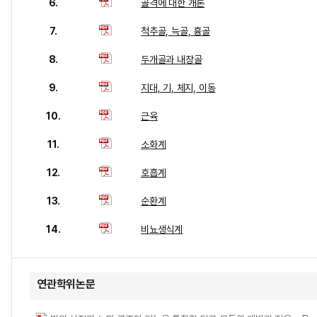
6.
골격에 대한 개론
7.
척추골, 늑골, 흉골
8.
두개골과 내장골
9.
지대, 기, 체지, 이동
10.
근육
11.
소화계
12.
호흡계
13.
순환계
14.
비뇨생식계
연관학위논문