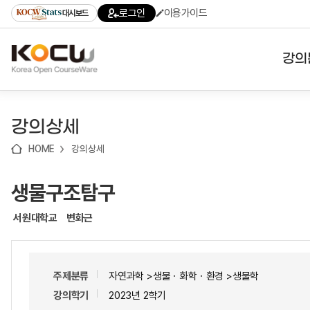
로
로
로
바
로그인
이용가이드
대시보드
가
가
가
로
기
기
기
가
(skip
기
to
강의
content)
대학
강의상세
기관
HOME
강의상세
전공
생물구조탐구
테마
서원대학교
변화근
주제분류
자연과학 >생물ㆍ화학ㆍ환경 >생물학
강의학기
2023년 2학기