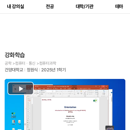
내 강의실
전공
대학/기관
테마
강화학습
공학 >컴퓨터ㆍ통신 >컴퓨터과학
건양대학교
정원식
2025년 1학기
Play
Video