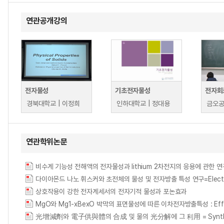
연관공개강의
전자물성
기초전자물성
경북대학교 | 이정희
인하대학교 | 정대용
연관학위논문
비수계 기능성 전해액의 전자물성과 lithium 2차전지의 응용에 관한 연구 = A Study 
다이아몬드 나노 휘스커와 초전체의 물성 및 전자방출 특성 연구=Electron emissi
상호작용이 강한 전자계세서의 전자기적 물성과 포논효과
MgO와 Mg1-xBexO 박막의 표면물성에 따른 이차전자방출특성 : Effects of s
光增減劑와 電子供與體의 合成 및 물의 光分解에 그 利用 = Synthesis of phot