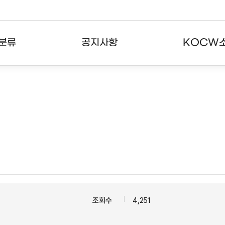
분류
공지사항
KOCW
강의
공지사항
KOCW란
강의
뉴스레터
활용안내
분야
주요통계현황
발자취
강의
서비스도움말
고객센터
조회수
4,251