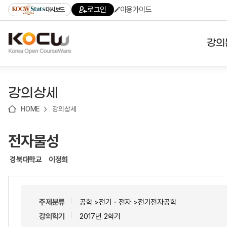
로
로
로
바
로그인
이용가이드
대시보드
가
가
가
로
기
기
기
가
(skip
기
to
강의
content)
대학
강의상세
기관
HOME
강의상세
전공
전자물성
테마
경북대학교
이정희
주제분류
공학 >전기ㆍ전자 >전기전자공학
강의학기
2017년 2학기