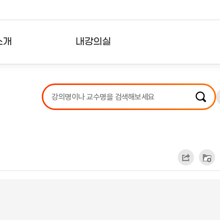
소개
내강의실
?
강의리스트
수강확인증강의
사용자의견
내강의클립