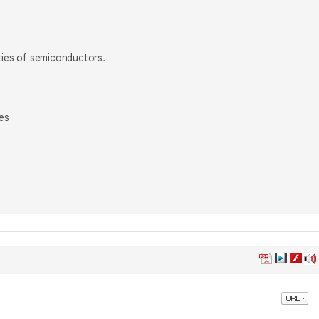
rties of semiconductors.
es