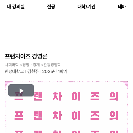
내 강의실
전공
대학/기관
테마
프랜차이즈 경영론
사회과학 >경영ㆍ경제 >관광경영학
한성대학교
김현주
2025년 1학기
Play
Video