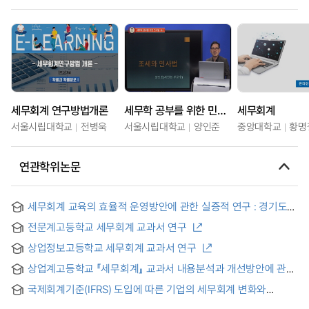
세무회계 연구방법개론
세무학 공부를 위한 민사법 101
세무회계
서울시립대학교
전병욱
서울시립대학교
양인준
중앙대학교
황명
연관학위논문
세무회계 교육의 효율적 운영방안에 관한 실증적 연구 : 경기도
지역 전문계 고등학교를 중심으로
전문계고등학교 세무회계 교과서 연구
상업정보고등학교 세무회계 교과서 연구
상업계고등학교 『세무회계』 교과서 내용분석과 개선방안에 관한
연구
국제회계기준(IFRS) 도입에 따른 기업의 세무회계 변화와
대응방안 연구