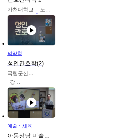
가천대학교
노원정
의약학
성인간호학(2)
국립군산대학교
강경아
예술ㆍ체육
아동상담 미술치료