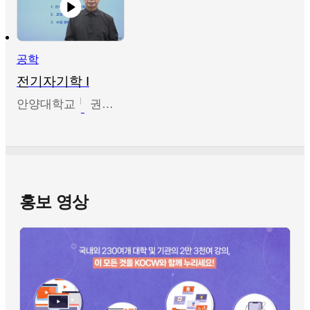
공학
전기자기학 I
안양대학교
권원현
홍보 영상