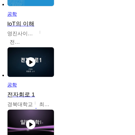
공학
IoT의 이해
영진사이버대학교
전병현
공학
전자회로 1
경북대학교
최병조