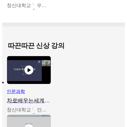
창신대학교
우미옥,오윤경,박선이
따끈따끈 신상 강의
인문과학
차로배우는세계문화
창신대학교
안소영