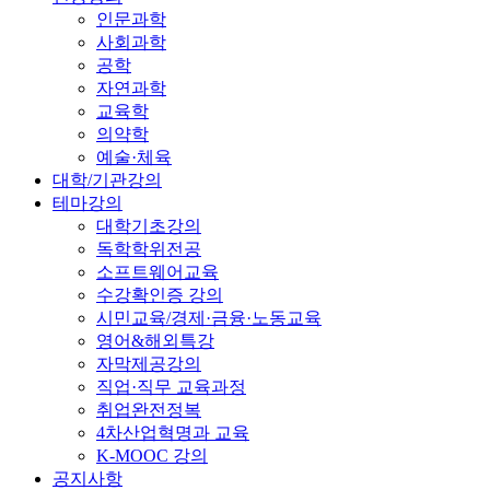
인문과학
사회과학
공학
자연과학
교육학
의약학
예술·체육
대학/기관강의
테마강의
대학기초강의
독학학위전공
소프트웨어교육
수강확인증 강의
시민교육/경제·금융·노동교육
영어&해외특강
자막제공강의
직업·직무 교육과정
취업완전정복
4차산업혁명과 교육
K-MOOC 강의
공지사항