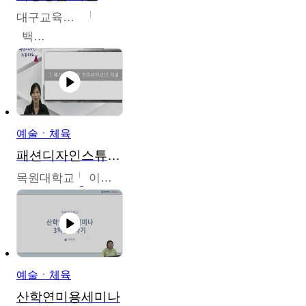
대구교육대학교
백중열
예술ㆍ체육
패션디자인스튜디오
목원대학교
이건희
예술ㆍ체육
산학연미용세미나