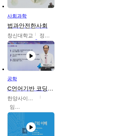
사회과학
법과안전한사회
창신대학교
정연균
공학
C언어기반 코딩교육
한양사이버대학교
임동균