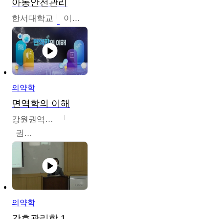
아동안전관리
한서대학교
이태연
의약학
면역학의 이해
강원권역센터
권보인
의약학
간호관리학 1