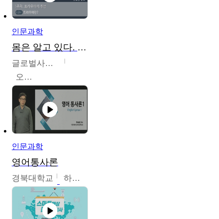
인문과학
몸은 알고 있다. 트라우마의 흔적
글로벌사이버대학교
오주원
인문과학
영어통사론
경북대학교
하승완