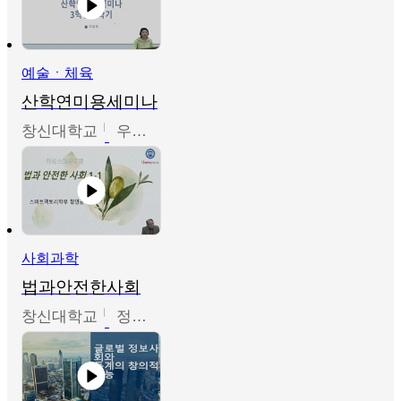
예술ㆍ체육
산학연미용세미나
창신대학교
우미옥,오윤경,박선이
사회과학
법과안전한사회
창신대학교
정연균