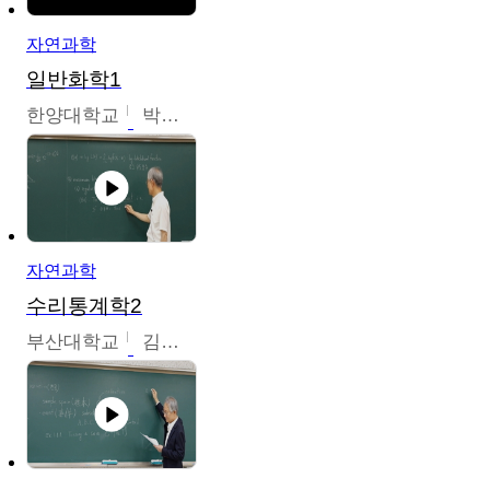
자연과학
일반화학1
한양대학교
박경호
자연과학
수리통계학2
부산대학교
김충락