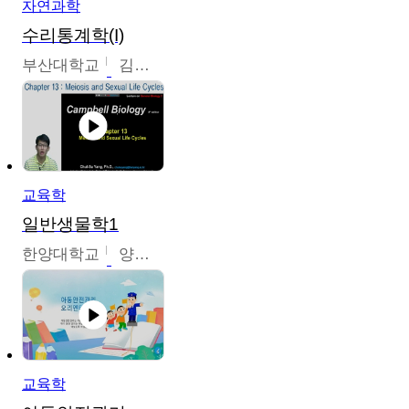
자연과학
수리통계학(I)
부산대학교
김충락
교육학
일반생물학1
한양대학교
양철수
교육학