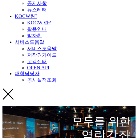
공지사항
뉴스레터
KOCW란?
KOCW 란?
활용안내
발자취
서비스도움말
서비스도움말
저작권가이드
고객센터
OPEN API
대학담당자
공시실적조회
모두를 위한
열린강좌