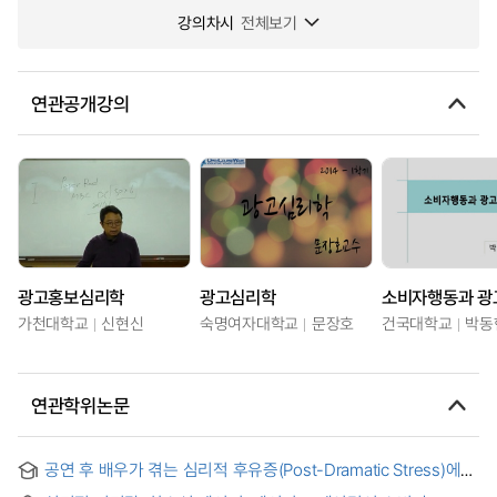
강의차시
전체보기
연관공개강의
광고홍보심리학
광고심리학
소비자행동과 광
가천대학교
신현신
숙명여자대학교
문장호
건국대학교
박동
연관학위논문
공연 후 배우가 겪는 심리적 후유증(Post-Dramatic Stress)에
대한 고찰 : 배우 심층 인터뷰 중심으로