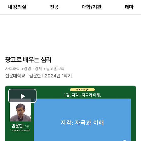
내 강의실
전공
대학/기관
테마
광고로 배우는 심리
사회과학 >경영ㆍ경제 >광고홍보학
선문대학교
김운한
2024년 1학기
Play
Video