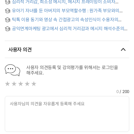
심리적 거리감, 희소성 메시지, 메시지 프레이밍이 소비자
구매의도에 미치는 영향 : 홈쇼핑 광고를 중심으로
유아기 자녀를 둔 아버지의 부모역할수행 : 원가족 부모와의
애착, 배우자의 부모역할지지,심리적 안녕감을 중심으로 =
틱톡 이용 동기와 영상 속 간접광고의 속성인식이 수용자의
Parenting Involvement among Father's with children in
지속시청 의도와 구매 의도에 미치는 영향 : 심리적 저항의
early childhood
공익연계마케팅 광고에서 심리적 거리감과 메시지 해석수준의
역할을 중심으로 = Effects of Motivation for TikTok Use and
일치가 소비자에게 미치는 영향
Attributes Perception of Product Placement Advertising on
Users’ Continuous Viewing Intention and Purchase
Intention: Focusing on the Role of Psychological
사용자 의견
Reactance
사용자 의견등록 및 강의평가를 위해서는 로그인을
해주세요.
0
/ 200