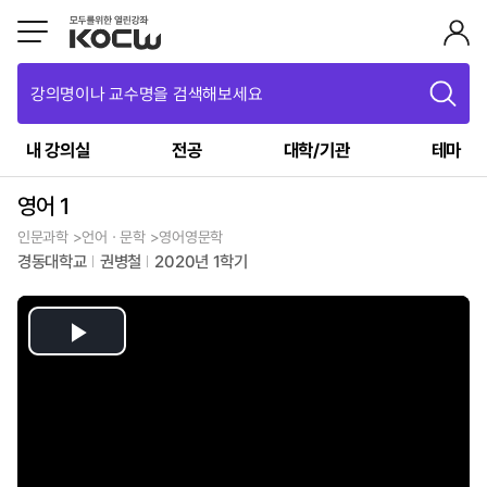
강의명이나 교수명을 검색해보세요
내 강의실
전공
대학/기관
테마
영어 1
인문과학 >언어ㆍ문학 >영어영문학
경동대학교
권병철
2020년 1학기
Play
Video