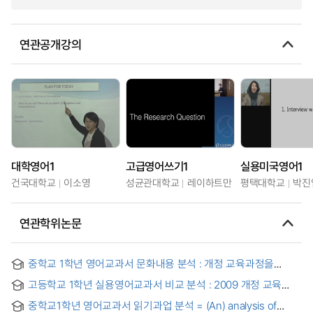
연관공개강의
대학영어1
고급영어쓰기1
실용미국영어1
건국대학교
이소영
성균관대학교
레이하트만
평택대학교
박진
연관학위논문
중학교 1학년 영어교과서 문화내용 분석 : 개정 교육과정을
중심으로
고등학교 1학년 실용영어교과서 비교 분석 : 2009 개정 교육
과정 중심
중학교1학년 영어교과서 읽기과업 분석 = (An) analysis of