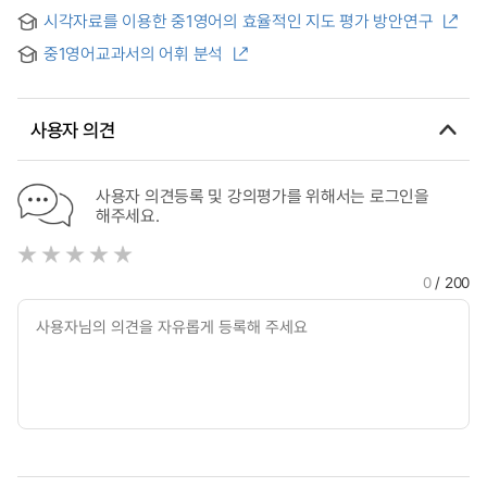
reading tasks in middle school english textbooks based on
시각자료를 이용한 중1영어의 효율적인 지도 평가 방안연구
six levels of reading comprehension
중1영어교과서의 어휘 분석
사용자 의견
사용자 의견등록 및 강의평가를 위해서는 로그인을
해주세요.
0
/ 200