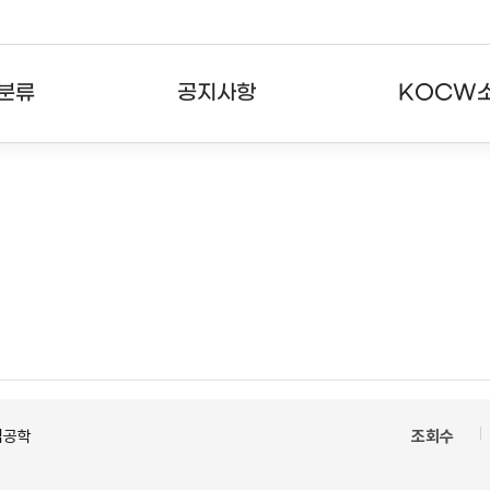
분류
공지사항
KOCW
강의
공지사항
KOCW란
강의
뉴스레터
활용안내
분야
주요통계현황
발자취
강의
서비스도움말
고객센터
업공학
조회수