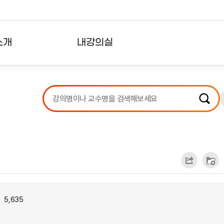
소개
내강의실
?
강의리스트
수강확인증강의
사용자의견
내강의클립
5,635