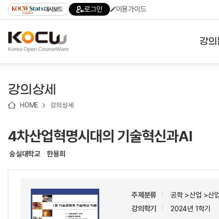
로
로
로
바
로그인
이용가이드
대시보드
가
가
가
로
기
기
기
가
(skip
기
to
강의
content)
대학
강의상세
기관
HOME
강의상세
전공
4차산업혁명시대의 기술혁신과AI
테마
숭실대학교
한용희
주제분류
공학 >산업 >산
강의학기
2024년 1학기