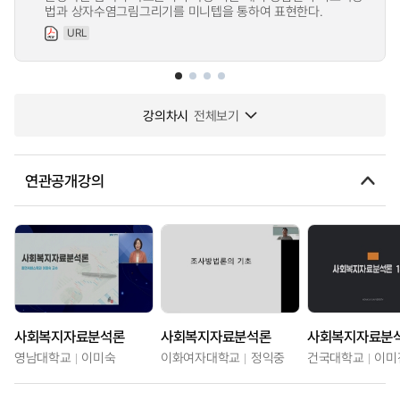
법과 상자수염그림그리기를 미니텝을 통하여 표현한다.
URL
강의차시
전체보기
연관공개강의
사회복지자료분석론
사회복지자료분석론
사회복지자료분
영남대학교
이미숙
이화여자대학교
정익중
건국대학교
이미