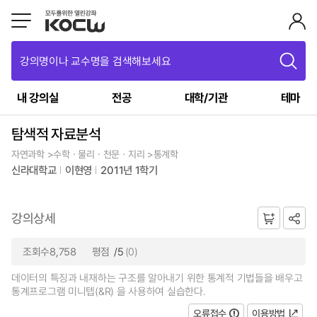
강의명이나 교수명을 검색해보세요
내 강의실
전공
대학/기관
테마
탐색적 자료분석
자연과학 >수학ㆍ물리ㆍ천문ㆍ지리 >통계학
신라대학교
이현영
2011년 1학기
강의상세
조회수8,758
평점
/5
(0)
데이터의 특징과 내재하는 구조를 알아내기 위한 통계적 기법들을 배우고
통계프로그램 미니텝(&R) 을 사용하여 실습한다.
오류접수
이용방법