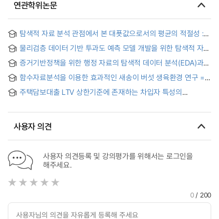
연관학위논문
탐색적 자료 분석 관점에서 본 대푯값으로서의 평균의 적절성 :
우리나라 7차 교과서에 나타난 예시 자료를 중심으로 = On
물리검층 데이터 기반 투과도 예측 모델 개발을 위한 탐색적 자료
Relevance of Mean as a Representative value of Data
분석 연구
shown in Secondary Math Textbooks
증거기반정책을 위한 행정 자료의 탐색적 데이터 분석(EDA)과
활용 : 선박안전 분야 관련 속성 분석 및 정책 적용을 중점으로 =
함수자료분석을 이용한 효과적인 새송이 버섯 생육환경 연구 =
Exploratory Data Analysis (EDA) and Utilization of
A Study on the Effective Growth Environment of Pleurotus
Administration Data for Evidence Based Policy: Attribution
주택담보대출 LTV 상한기준에 존재하는 차입자 특성의
eryngii Using Functional Data Analysis
Analysis and Policy Application in Marine Vessel Safety
비교분석
사용자 의견
사용자 의견등록 및 강의평가를 위해서는 로그인을
해주세요.
0
/ 200