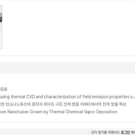
전자응용
열화학기상증착법을 이용한 탄소나노튜브의 성장 및 프린팅법으로 제작한 탄소나노튜브 시편의 전계방출특성 분석 = Synthesis of carbon nanotubes using thermal CVD and characteri
s = 화학기상증착법에 의한 탄소나노튜브의 증착과 게이트 구조 전계 방출 어레이에서의 전계 방출 특성
Nanotubes Grown by Thermal Chemical Vapor Deposition