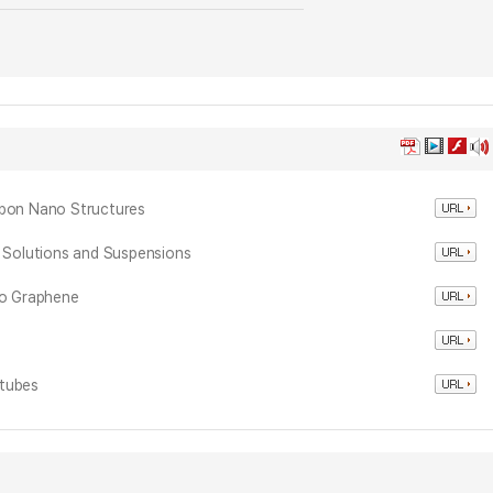
rbon Nano Structures
f Solutions and Suspensions
 to Graphene
otubes