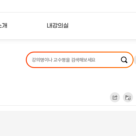
소개
내강의실
?
강의리스트
수강확인증강의
사용자의견
내강의클립