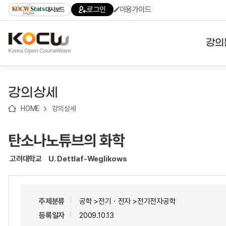
로
로
로
바
로그인
이용가이드
대시보드
가
가
가
로
기
기
기
가
(skip
기
to
강의
content)
대학
강의상세
기관
HOME
강의상세
전공
탄소나노튜브의 화학
테마
고려대학교
U. Dettlaf-Weglikows
주제분류
공학 >전기ㆍ전자 >전기전자공학
등록일자
2009.10.13