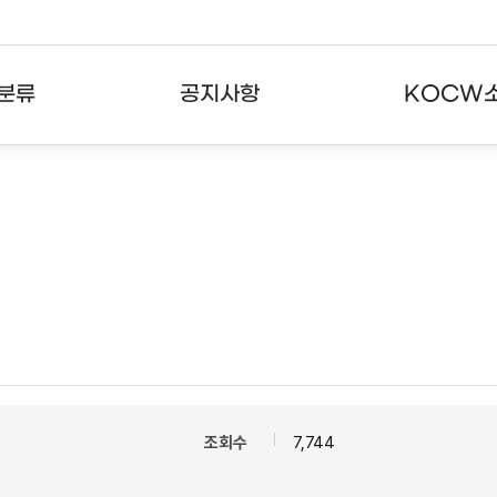
분류
공지사항
KOCW
강의
공지사항
KOCW란
강의
뉴스레터
활용안내
분야
주요통계현황
발자취
강의
서비스도움말
고객센터
조회수
7,744