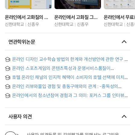
온라인에서 고화질의 비디오를 화질 저하 없이 동영상 파일을 줄여 주는 VideoSmaller
온라인에서 고화질 그대로 동영상 용량 무료로 줄이는 사이트 모음
신한대학교
신종우
신한대학교
신종우
신한대학교
신종
연관학위논문
온라인 디자인 교수학습 방법의 한계와 개선방안에 관한 연구 =
A Study on the Limitations and Improvement of Online
온라인 스포츠게임의 콘텐츠특성과 운영서비스품질이
Design Teaching and Learning Methods
게임이용자의 구전의도에 미치는 영향에 관한 연구 : 한 · 중
호텔 온라인 채널의 인지적 혜택이 소비자의 호텔 선택에 미치는
비교를 중심으로 = The Effects of Online Sports Game
영향 = The effect of perceived benefits with online travel
Contents Characteristics and Service Quality of Game
온라인 리뷰와몰입 경험 및 충동구매와의 관계 : -중독성의
agencies on hotel selection by customers
Operations on Game Users’ Word-of-Mouth Intention :
조절효과- = Relationship between Online Reviews and
Focused on the Comparison between Korea and China
온라인에서의 청소년참여 경험과 그 의미: 포커스 그룹 인터뷰를
Flow Experience and Impulse Purchase -Moderating
중심으로 = Youth Online Participation Experiences and
Effect of Online Shopping Addiction-
Their Significance: A Focus Group Interview Study
사용자 의견
사용자 의견등록 및 강의평가를 위해서는 로그인을