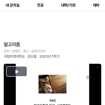
내 강의실
전공
대학/기관
테마
알고리즘
공학 >컴퓨터ㆍ통신 >컴퓨터공학
국립부경대학교
권오흠
2023년 1학기
Play
Video