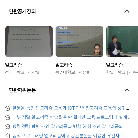
연관공개강의
알고리즘
알고리즘
알고리즘
건국대학교
김강일
동명대학교
서정희
한밭대학교
김종
연관학위논문
활동을 통한 알고리즘 교육과 ICT 기반 알고리즘 교육의 성취도
연구 : 정렬 알고리즘을 중심으로 = A Study on Achievement
내부 정렬 알고리즘 학습을 위한 웹기반 교육 프로그램의 설계 및
of Algorithm Education based on Activity and ICT :
구현 = Design and Implementation of a Web Based
Focusing on Sorting Algorithm
병렬 정렬 합병 조인 알고리즘과 병렬 해쉬 조인 알고리즘의
Instruction Program for Learning Internal Sort Algorithms
Cray T3E에서의 구현과 성능 평가 = Implementation and
동적 프로그래밍 알고리즘에서 공간분할을 이용한 유전자
Performance Analysis of Parallel SortMerge Join Algorithm