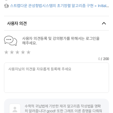
서열의 효율적인 최적정렬 탐색
and Parallel Hash Join Algorithm on CRAY T3E
스트랩다운 관성항법시스템의 초기정렬 알고리즘 구현 = Initial
Alignment Algorithm Implementation for Strapdown Inertial
Navigation System
사용자 의견
사용자 의견등록 및 강의평가를 위해서는 로그인을
해주세요.
0
/ 200
수학적 귀납법에 기반한 재귀 알고리즘 작성법을 명확
히 알려줍니다! good! 또한 그래프 이론 증명을 다뤄줘