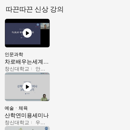
따끈따끈 신상 강의
인문과학
차로배우는세계문화
창신대학교
안소영
예술ㆍ체육
산학연미용세미나
창신대학교
우미옥,오윤경,박선이