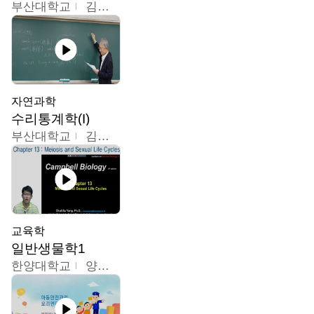
부산대학교
김충락
자연과학
수리통계학(I)
부산대학교
김충락
교육학
일반생물학1
한양대학교
양철수