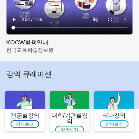
KOCW활용안내
한국교육학술정보원
강의 큐레이션
전공별강의
대학/기관별강
테마강의
의
강의보기
강의보기
강의보기