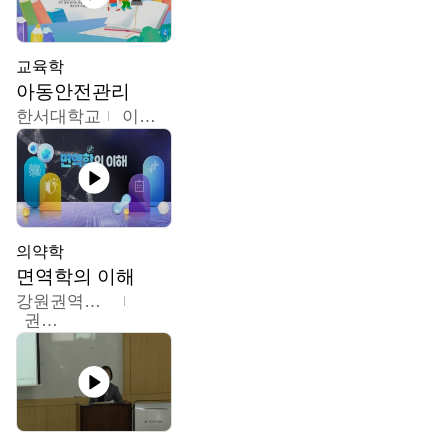
교육학
아동안전관리
한서대학교
이태연
의약학
면역학의 이해
강원권역센터
권보인