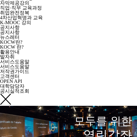
자막제공강의
직업·직무 교육과정
취업완전정복
4차산업혁명과 교육
K-MOOC 강의
공지사항
공지사항
뉴스레터
KOCW란?
KOCW 란?
활용안내
발자취
서비스도움말
서비스도움말
저작권가이드
고객센터
OPEN API
대학담당자
공시실적조회
모두를 위한
열린강좌