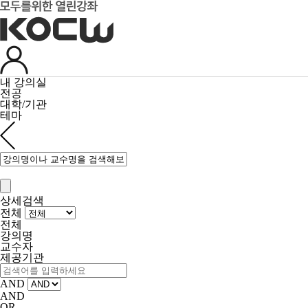
내 강의실
전공
대학/기관
테마
상세검색
전체
전체
강의명
교수자
제공기관
AND
AND
OR