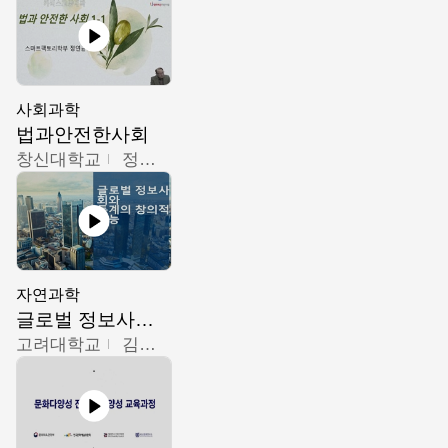
사회과학
법과안전한사회
창신대학교
정연균
자연과학
글로벌 정보사회와 통계의 창의적 기능
고려대학교
김희영