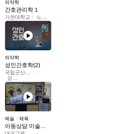
의약학
간호관리학 1
가천대학교
노원정
의약학
성인간호학(2)
국립군산대학교
강경아
예술ㆍ체육
아동상담 미술치료
대구교육대학교