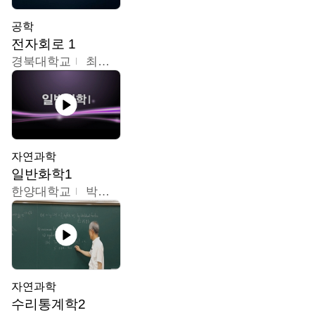
공학
전자회로 1
경북대학교
최병조
자연과학
일반화학1
한양대학교
박경호
자연과학
수리통계학2