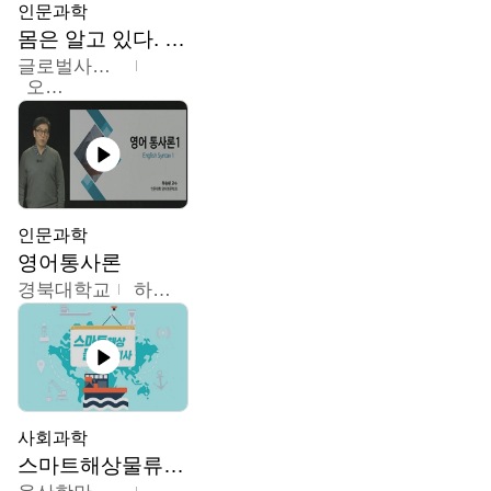
인문과학
몸은 알고 있다. 트라우마의 흔적
글로벌사이버대학교
오주원
인문과학
영어통사론
경북대학교
하승완
사회과학
스마트해상물류관리사 교육과정2