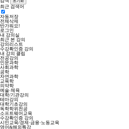
검색
최근 검색어
자동저장
전체삭제
반가워요!
로그인
내 강의실
최근 본 강의
강의리스트
수강확인증 강의
내 강의 클립
전공강의
인문과학
사회과학
공학
자연과학
교육학
의약학
예술·체육
대학/기관강의
테마강의
대학기초강의
독학학위전공
소프트웨어교육
수강확인증 강의
시민교육/경제·금융·노동교육
영어&해외특강