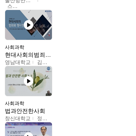
울산항만공사
스마트해상물류관리사 교육위원회
사회과학
현대사회의범죄와형사정책
영남대학교
김혜정
사회과학
법과안전한사회
창신대학교
정연균