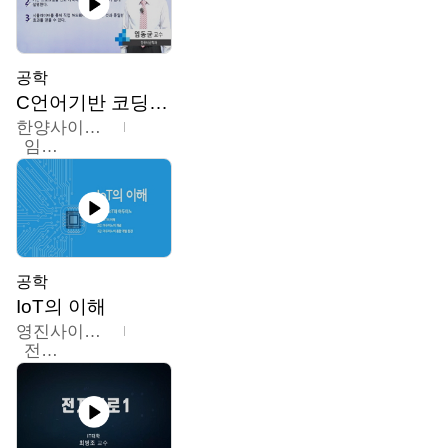
공학
C언어기반 코딩교육
한양사이버대학교
임동균
공학
IoT의 이해
영진사이버대학교
전병현