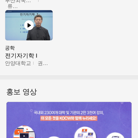
부산외국어대학교
류영철
공학
전기자기학 I
안양대학교
권원현
홍보 영상