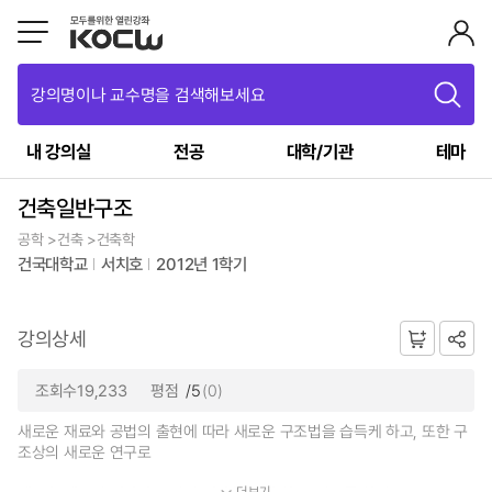
강의명이나 교수명을 검색해보세요
내 강의실
전공
대학/기관
테마
건축일반구조
공학 >건축 >건축학
건국대학교
서치호
2012년 1학기
강의상세
조회수19,233
평점
/5
(0)
새로운 재료와 공법의 출현에 따라 새로운 구조법을 습득케 하고, 또한 구
조상의 새로운 연구로
더보기