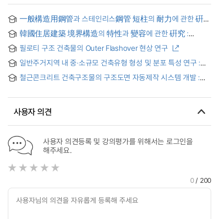
一般構造用鋼管과 스테인리스鋼管 短柱의 耐力에 관한 硏究
= (A) Study on Strength of Steel Tube and Stainless Steel
韓國住居建築 境界構造의 特性과 變容에 관한 硏究 :
Tube Stub-Columns
傳統住居建築과 現代住居建築을 中心으로 = (A) study on
필로티 구조 건축물의 Outer Flashover 현상 연구
the characteristics and transformation of the boundary
structure in Korean houses : Focused on the Korean
일반주거지역 내 중·소규모 건축유형 형성 및 분포 특성 연구 :
traditional houses and modern houses
형태지역 구분 및 도시건축규제에의 적용
철근콘크리트 건축구조물의 구조도면 자동제작 시스템 개발 :
4대 부재를 중심으로(Concentrated on four major structural
members) = A Development of Automatic Structural
Drawing System in RC Building Structures
사용자 의견
사용자 의견등록 및 강의평가를 위해서는 로그인을
해주세요.
0
/ 200