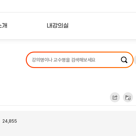
소개
내강의실
?
강의리스트
수강확인증강의
사용자의견
내강의클립
24,855