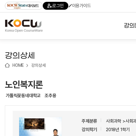
로
로
로
바
로그인
이용가이드
대시보드
가
가
가
로
기
기
기
가
(skip
기
to
강의
content)
대학
강의상세
기관
HOME
강의상세
전공
노인복지론
테마
가톨릭꽃동네대학교
조추용
주제분류
사회과학 >사회
강의학기
2018년 1학기