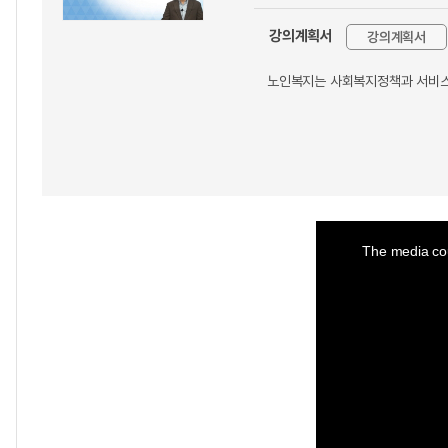
강의계획서
강의계획서
노인복지는 사회복지정책과 서비스
This
is
a
The media cou
modal
window.