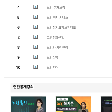
4.
노인 주거보장
5.
노인복지 서비스
6.
노인장기요양보험제도
7.
고령친화산업
8.
노인과 사례관리
9.
노인상담
10.
노인학대
연관공개강의