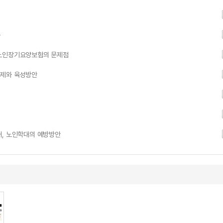
용
 노인장기요양보험의 문제점
과제와 육성방안
태, 노인학대의 예방방안