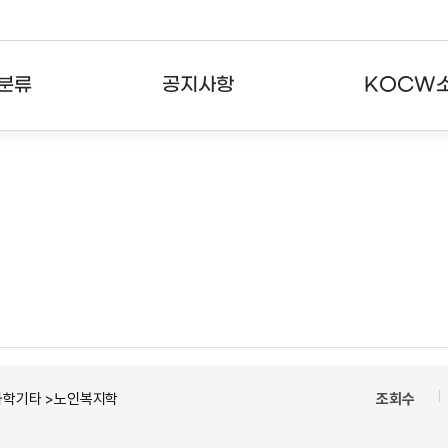
분류
공지사항
KOCW
강의
공지사항
KOCW란
강의
뉴스레터
활용안내
분야
주요통계현황
발자취
강의
서비스도움말
고객센터
과학기타 >노인복지학
조회수