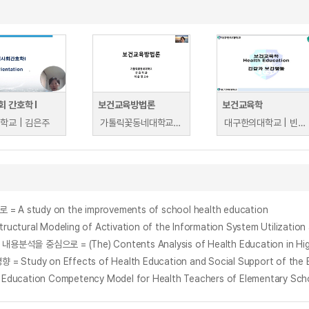
 간호학 I
보건교육방법론
보건교육학
학교 | 김은주
가톨릭꽃동네대학교 | 이은영
대구한의대학교 | 빈성오
udy on the improvements of school health education
 Modeling of Activation of the Information System Utilization an
 Effects of Health Education and Social Support of the Elderl
tion Competency Model for Health Teachers of Elementary Sch