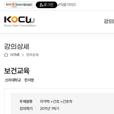
로
로
로
바
로그인
이용가이드
대시보드
가
가
가
로
기
기
기
가
(skip
기
to
강의
content)
대학
강의상세
기관
HOME
강의상세
전공
보건교육
테마
신라대학교
한지영
주제분류
의약학 >간호 >간호학
강의학기
2011년 1학기