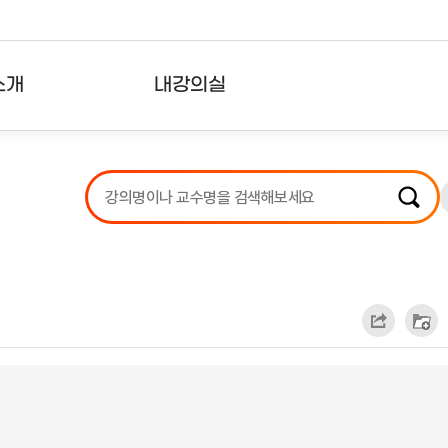
소개
내강의실
?
강의리스트
수강확인증강의
사용자의견
내강의클립