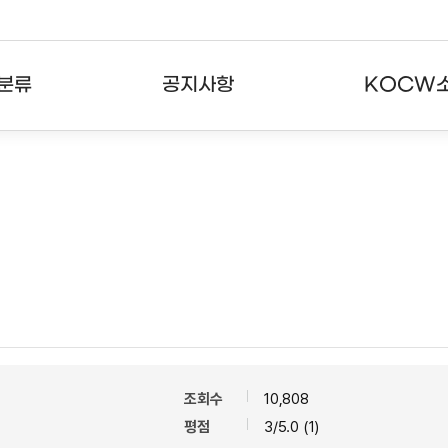
분류
공지사항
KOCW
강의
공지사항
KOCW란
강의
뉴스레터
활용안내
분야
주요통계현황
발자취
강의
서비스도움말
고객센터
조회수
10,808
평점
3/5.0 (1)