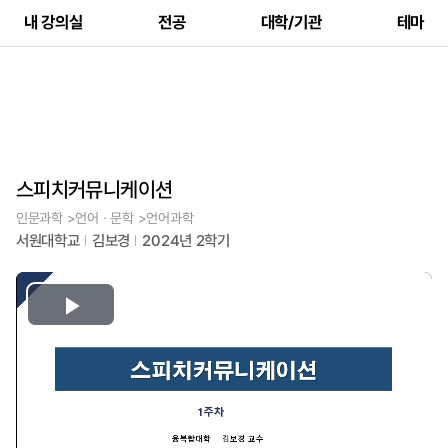
내 강의실
전공
대학/기관
테마
스피치커뮤니케이션
인문과학 >언어ㆍ문학 >언어과학
서원대학교
김보경
2024년 2학기
Play
Video