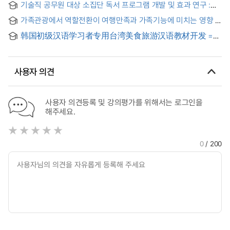
Communication Self-Efficacy, and Travel Intention
기술직 공무원 대상 소집단 독서 프로그램 개발 및 효과 연구 :
의사소통능력을 중심으로
가족관광에서 역할전환이 여행만족과 가족기능에 미치는 영향 =
The Impact of Role Reversal on Travel Satisfaction and
韩国初级汉语学习者专用台湾美食旅游汉语教材开发 =
Family Functioning in Family Tourism
한국 초급 중국어 학습자 전용 대만 미식(美食) 여행 중국어 교재
개발
사용자 의견
사용자 의견등록 및 강의평가를 위해서는 로그인을
해주세요.
0
/ 200