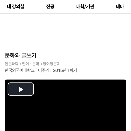
내 강의실
전공
대학/기관
테마
문화와 글쓰기
인문과학 >언어ㆍ문학 >영어영문학
한국외국어대학교
이주리
2015년 1학기
Play
Video