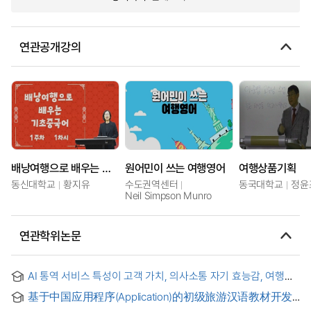
연관공개강의
배낭여행으로 배우는 기초중국어
원어민이 쓰는 여행영어
여행상품기획
동신대학교
황지유
수도권역센터
동국대학교
정윤
Neil Simpson Munro
연관학위논문
AI 통역 서비스 특성이 고객 가치, 의사소통 자기 효능감, 여행
의도에 미치는 영향= x A Study on the Effects of AI
基于中国应用程序(Application)的初级旅游汉语教材开发
Translation Service Features on Customer Value,
= 중국 애플리케이션을 활용한 초급 여행 중국어 교재 개발