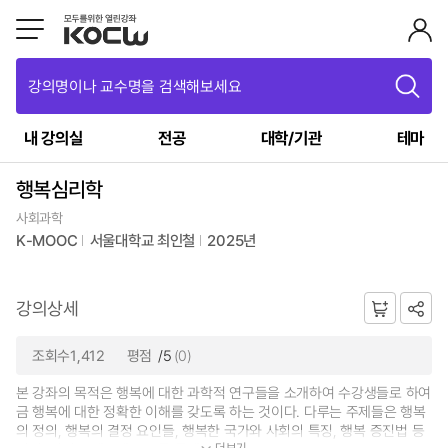
강의명이나 교수명을 검색해보세요
내 강의실
전공
대학/기관
테마
행복심리학
사회과학
K-MOOC
서울대학교 최인철
2025년
강의상세
조회수1,412
평점
/5
(0)
본 강좌의 목적은 행복에 대한 과학적 연구들을 소개하여 수강생들로 하여
금 행복에 대한 정확한 이해를 갖도록 하는 것이다. 다루는 주제들은 행복
의 정의, 행복의 결정 요인들, 행복한 국가와 사회의 특징, 행복 증진법 등
더보기