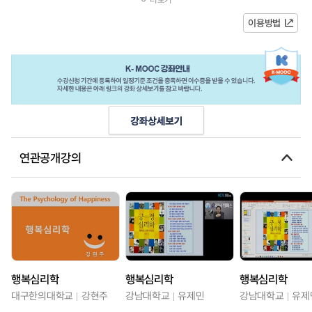
이며, 이런 주제들에 공부를 통해...
이용방법
연관공개강의
행복심리학
행복심리학
행복심리학
대구한의대학교
강현주
강남대학교
유제민
강남대학교
유제