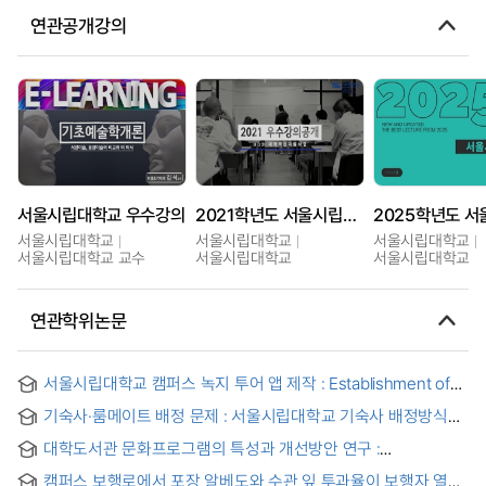
연관공개강의
서울시립대학교 우수강의
2021학년도 서울시립대학교 우수강의
서울시립대학교
서울시립대학교
서울시립대학교
서울시립대학교 교수
서울시립대학교
서울시립대학교
연관학위논문
서울시립대학교 캠퍼스 녹지 투어 앱 제작 : Establishment of
campus green space tour application for the University of
기숙사·룸메이트 배정 문제 : 서울시립대학교 기숙사 배정방식을
Seoul
중심으로 = A Problem of Allocating Dormitories and
대학도서관 문화프로그램의 특성과 개선방안 연구 :
Roommates
서울시립대학교 학생의 인식과 수요조사를 중심으로 =
캠퍼스 보행로에서 포장 알베도와 수관 잎 투과율이 보행자 열