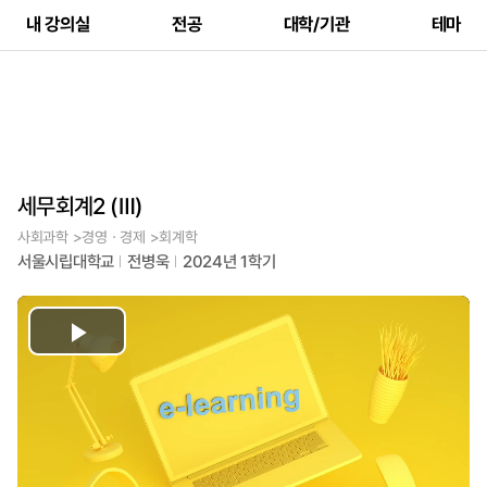
내 강의실
전공
대학/기관
테마
세무회계2 (Ⅲ)
사회과학 >경영ㆍ경제 >회계학
서울시립대학교
전병욱
2024년 1학기
Play
Video