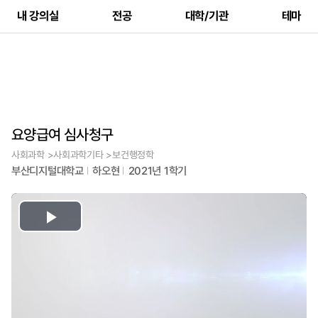
내 강의실
전공
대학/기관
테마
요양급여 심사청구
사회과학 >사회과학기타 >보건행정학
부산디지털대학교
하오현
2021년 1학기
Play
Video