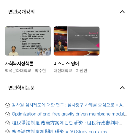
연관공개강의
사회복지정책론
비즈니스 영어
백석문화대학교
박주현
대전대학교
이원빈
연관학위논문
감사원 심사제도에 대한 연구 : 심사청구 사례를 중심으로 = A
Study of the BAI's Claims System - Focused on Case
Optimization of end-free gravity driven membrane module
Studies -
and cleaning for drinking water treatment
租稅爭訟制度 改善方案에 관한 硏究 : 租稅行政審判과
租稅訴訟代理制度를 中心으로
審査請求制度에 關한 硏究 = (A) Study on claims