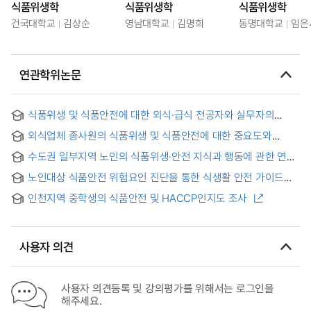
식품위생학
식품위생학
식품위생학
건국대학교
김상순
영남대학교
김명희
동명대학교
임은
연관학위논문
식품위생 및 식품안전에 대한 외식·급식 전공자와 실무자의
인식비교와 교육컨텐츠 개발에 관한 연구 = Perception
외식업체 종사원의 식품위생 및 식품안전에 대한 중요도와
comparison and education contents development on food
수행도 분석 = Importance and Performance Analysis on
sanitation and food safety for restaurants and institutional
수도권 일부지역 노인의 식품위생·안전 지식과 행동에 관한 연구
Food hygiene, Safety for Employee Food Service Industry
management
= A Study on the Food Sanitation·Safety Knowledge and
노인대상 식품안전 위험요인 진단을 통한 식생활 안전 가이드
Behavior for the Elderly in Seoul Metropolitan Area
리플릿 개발
인천지역 중학생의 식품안전 및 HACCP인지도 조사
사용자 의견
사용자 의견등록 및 강의평가를 위해서는 로그인을
해주세요.