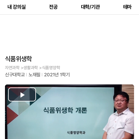
내 강의실
전공
대학/기관
테마
식품위생학
자연과학 >생활과학 >식품영양학
신구대학교
노재필
2021년 1학기
Play
Video