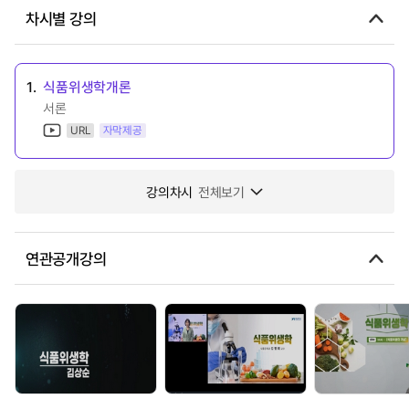
차시별 강의
1.
식품위생학개론
서론
URL
자막제공
강의차시
전체보기
연관공개강의