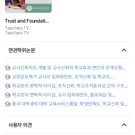
Trust and Foundation Schools
Teachers TV
Teachers TV
연관학위논문
교사신뢰척도 개발 및 교사신뢰와 학교효과 변인의 관계모형
검증 = Development of the teacher-trust scale and
교장공모제가 교사의 임파워먼트, 조직신뢰 및 학교의
analysis of the structural equation model on the students'
혁신풍토에 미치는 영향 = The Effects of Principal Open-
teacher-trust and the school effects
학교장의 변혁적 리더십, 조직신뢰, 학교조직효과성 간의 구조적
recruiting System on Teachers' Empowerment and
관계
Organizational Trust, and Climate for Innovation of
학교장의 변혁적 리더십, 교사 임파워먼트, 팔로워십 및
Schools
학교장신뢰가 학교조직효과성에 미치는 영향
중국 대학생의 대학 교육서비스품질, 학생만족도, 학교신뢰 및
학생충성도의 관계
사용자 의견