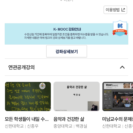
지대한 영향을 주고 있다는 것을 밝...
이용방법
연관공개강의
모든 학생들이 내일 수업진행 줄거리를 수업 전날 저녁에 카카오톡 음성메시지로 녹음하여 단톡방에 업로드하는 미남교수의 학습자 중심의 교수법
음악과 건강한 삶
신한대학교
신종우
중앙대학교
백경실
신한대학교
신종