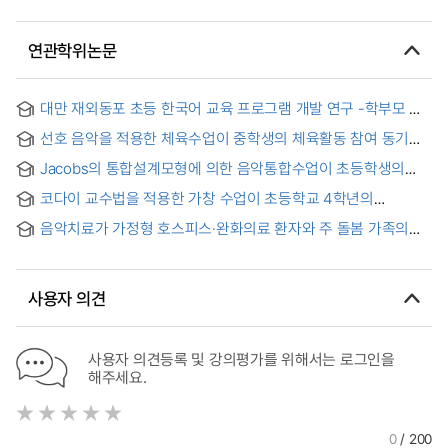
연관학위논문
대만 재외동포 초등 한국어 교육 프로그램 개발 연구 -학부모 및
교사 요구 분석을 중심으로 = Development of Korean
선호 음악을 적용한 체육수업이 중학생의 체육활동 참여 동기와
Language Education Programs for Overseas Korean
수업 만족도에 미치는 영향 = The Effects of Physical
Elementary School Students in Taiwan : Focusing on
Jacobs의 통합설계모형에 의한 음악통합수업이 초등학생의
Education Classes Applied to Preferred Music on
Needs Analysis of Parents and Teachers
음악 학습동기에 미치는 영향 = Impact of Motivation on
Motivation for Participation in Physical Activity and Class
코다이 교수법을 적용한 가창 수업이 초등학교 4학년의
Elementary School Students of Music Lessons based on
Satisfaction of Middle School Students
음악인지능력에 미치는 영향 = The Effects of Singing
Jacob's Interdisciplinary Concept Model
음악치료가 가정형 호스피스·완화의료 환자와 주 돌봄 가족의
Instruction Utilizing Kodály’s Teaching Method on Musical
삶의 질과 가족 관계의 질에 미치는 영향 = The effect of music
Cognitive Abilities for the 4th Grade in Elementary School
therapy on the quality of life and family relationship quality
of family hospice and palliative care patients and
사용자 의견
caregivers.
사용자 의견등록 및 강의평가를 위해서는 로그인을
해주세요.
0
/ 200