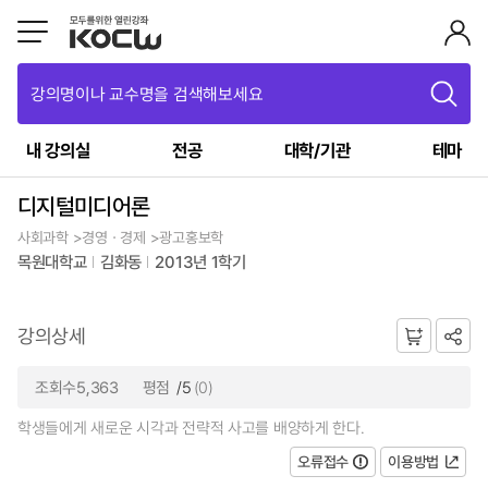
강의명이나 교수명을 검색해보세요
내 강의실
전공
대학/기관
테마
디지털미디어론
사회과학 >경영ㆍ경제 >광고홍보학
목원대학교
김화동
2013년 1학기
강의상세
조회수5,363
평점
/5
(0)
학생들에게 새로운 시각과 전략적 사고를 배양하게 한다.
오류접수
이용방법