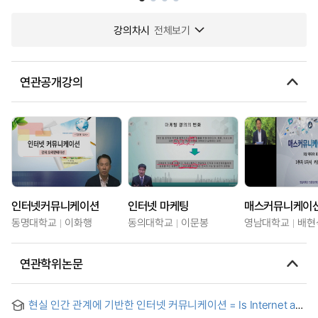
강의차시
전체보기
연관공개강의
인터넷커뮤니케이션
인터넷 마케팅
매스커뮤니케이션
동명대학교
이화행
동의대학교
이문봉
영남대학교
배현
연관학위논문
현실 인간 관계에 기반한 인터넷 커뮤니케이션 = Is Internet a
tool to revitalize the real human relationship or a new world