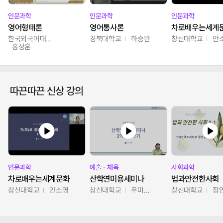
인문과학
인문과학
인문과학
영어형태론
영어통사론
차로배우는세계
한국외국어대학교
경북대학교
하승완
창신대학교
안
홍성훈
따끈따끈 신상 강의
인문과학
예술ㆍ체육
사회과학
차로배우는세계문화
산학연미용세미나
법과안전한사회
창신대학교
안소영
창신대학교
우미옥,오윤경,박선이
창신대학교
정