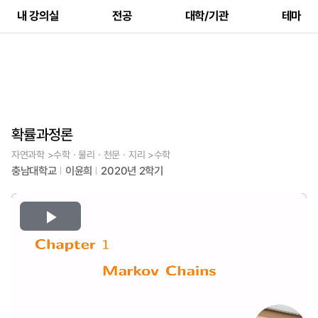
내 강의실
전공
대학/기관
테마
확률과정론
자연과학 >수학ㆍ물리ㆍ천문ㆍ지리 >수학
충남대학교
이윤희
2020년 2학기
Play
Video