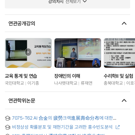
강의차시
전체보기
연관공개강의
교육 통계 및 연습
장애인의 이해
수리학Ⅱ 및 실험
국민대학교
이기종
나사렛대학교
류재연
충북대학교
이호
연관학위논문
7075-T62 Al 合金의 疲勞크랙進展壽命分布에 대한
마르코프連鎖에 의한 信賴性 硏究
비정상성 확률분포 및 재현기간을 고려한 홍수빈도분석