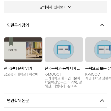
강의차시
전체보기
연관공개강의
한국현대문학 읽기
한국문학과 동아시아 문학
금오공과대학교
허선애
K-MOOC
K-MOOC
고려대학교 한국언어문화
계명대학교 정현
학술확산연구소 최귀묵, 강
혜진, 최빛나라, 김여주
연관학위논문