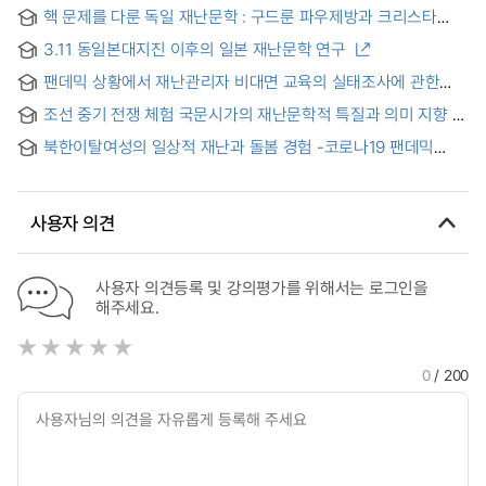
핵 문제를 다룬 독일 재난문학 : 구드룬 파우제방과 크리스타
볼프의 작품을 중심으로 = Deutsche Katastrophenliteratur
3.11 동일본대지진 이후의 일본 재난문학 연구
zum Thema Kernkatastrophe - Mit dem Fokus auf die
Werke von Gudrun Pausewang und Christa Wolf -
팬데믹 상황에서 재난관리자 비대면 교육의 실태조사에 관한
연구
조선 중기 전쟁 체험 국문시가의 재난문학적 특질과 의미 지향
북한이탈여성의 일상적 재난과 돌봄 경험 -코로나19 팬데믹
사례를 중심으로- = Daily Lives of Disaster and Caring
Experiences of North Korean Women Migrants: Focusing
on the Current COVID-19 Pandemic
사용자 의견
사용자 의견등록 및 강의평가를 위해서는 로그인을
해주세요.
0
/ 200