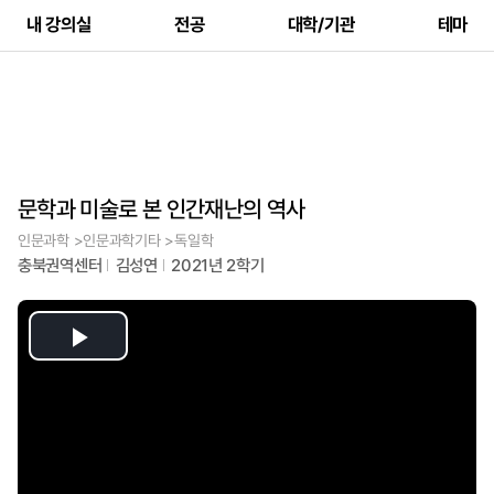
내 강의실
전공
대학/기관
테마
문학과 미술로 본 인간재난의 역사
인문과학 >인문과학기타 >독일학
충북권역센터
김성연
2021년 2학기
Play
Video