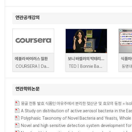
연관공개강의
에볼라 바이러스 질환
보니 바셀러의 박테리아가 말하는 방법
식품미
COURSERA | Dabney Evans 외 1인
TED | Bonnie Bassler
동명대
연관학위논문
몽골 전통 발효 식품인 마유주에서 분리한 젖산균 및 효모의 동정 = Isolation and id
Novel and high sensitive detection system development for 