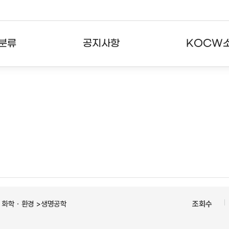
분류
공지사항
KOCW
강의
공지사항
KOCW란
강의
뉴스레터
활용안내
분야
주요통계현황
발자취
강의
서비스도움말
고객센터
ㆍ화학ㆍ환경 >생명공학
조회수