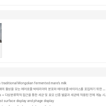
aditional Mongolian fermented mare’s milk
A Study on distribution of active aerosol bacteria in the East Sea and development of a method for collecting aerosol viruses : 동해의 활성을 갖는 에어로졸 박테리아의 분포와 에어로졸 바이러스를 포집하기 위한 방법에 대한 연구
Polyphasic Taxonomy of Novel Bacteria and Yeasts, Whole Genome Sequenci
st surface display and phage display