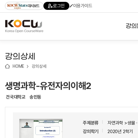
로
로
로
바
로그인
이용가이드
대시보드
가
가
가
로
기
기
기
가
(skip
기
to
강의
content)
대학
강의상세
기관
HOME
강의상세
전공
생명과학-유전자의이해2
테마
건국대학교
송민동
주제분류
자연과학 >생물
강의학기
2020년 2학기