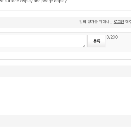
st surface display and phage display
강의 평가를 위해서는
로그인
해주
0
/200