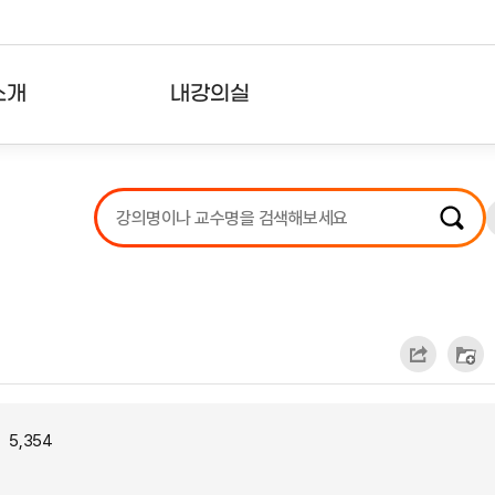
소개
내강의실
?
강의리스트
수강확인증강의
사용자의견
내강의클립
5,354