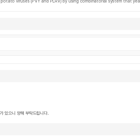
potato viruses (PVY and PLRV) by using combinatorial system that yea
우가 있으니 양해 부탁드립니다.