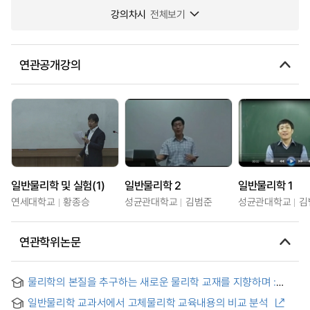
강의차시
전체보기
연관공개강의
일반물리학 및 실험(1)
일반물리학 2
일반물리학 1
연세대학교
황종승
성균관대학교
김범준
성균관대학교
김
연관학위논문
물리학의 본질을 추구하는 새로운 물리학 교재를 지향하며 :
Leon Cooper의 일반물리학 교재 사례 연구를 중심으로
일반물리학 교과서에서 고체물리학 교육내용의 비교 분석