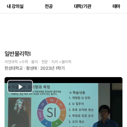
내 강의실
전공
대학/기관
테마
일반물리학Ⅰ
자연과학 >수학ㆍ물리ㆍ천문ㆍ지리 >물리학
한성대학교
황성태
2023년 1학기
Play
Video