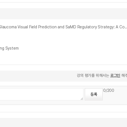
AI기반 녹내장 시야결손 패턴 예측 모델의 개발 및 SaMD 인허가 전략 연구 : 미국, 유럽, 한국 규제 체계 비교와 고찰 = Development of AI Model for Glaucoma Visual Field Prediction and SaMD Regulatory Strategy: A Comparati
ing System
강의 평가를 위해서는
로그인
해주
0
/200