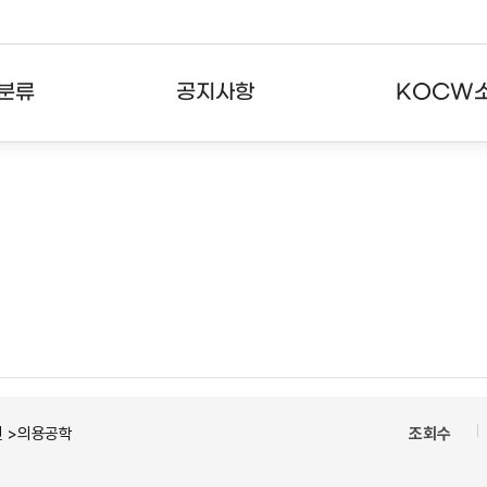
분류
공지사항
KOCW
강의
공지사항
KOCW란
강의
뉴스레터
활용안내
분야
주요통계현황
발자취
강의
서비스도움말
고객센터
건 >의용공학
조회수