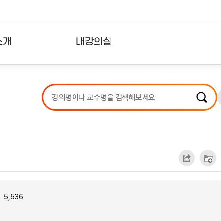
소개
내강의실
?
강의리스트
수강확인증강의
사용자의견
내강의클립
5,536