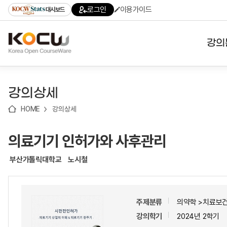
로
로
로
바
로그인
이용가이드
대시보드
가
가
가
로
기
기
기
가
(skip
기
to
강의
content)
대학
강의상세
기관
HOME
강의상세
전공
의료기기 인허가와 사후관리
테마
부산가톨릭대학교
노시철
주제분류
의약학 >치료보
강의학기
2024년 2학기