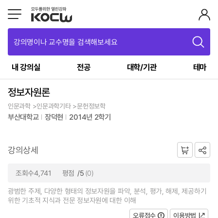
강의명이나 교수명을 검색해보세요
내 강의실
전공
대학/기관
테마
정보자원론
인문과학 >인문과학기타 >문헌정보학
부산대학교
장덕현
2014년 2학기
강의상세
조회수4,741
평점
/5
(0)
광범한 주제, 다양한 형태의 정보자원을 파악, 분석, 평가, 해제, 제공하기
위한 기초적 지식과 전문 정보자원에 대한 이해
오류접수
이용방법