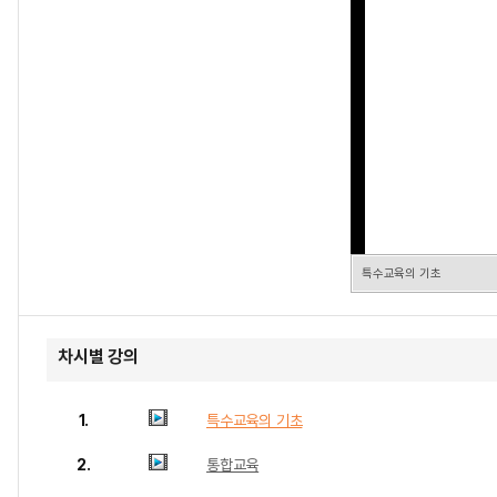
특수교육의 기초
차시별 강의
1.
특수교육의 기초
2.
통합교육