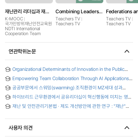
재난관리 리더십과 재난대응 협업 (Disaster Management Leadership and Collaboration for Disaster Response)
Combining Leadership and Teaching
K-MOOC
Teachers TV
Teachers TV
국가민방위재난안전교육원
Teachers TV
Teachers TV
NDTI International
Cooperation Team
연관학위논문
Organizational Determinants of Innovation in the Public
Sector : An Empirical Study of Indonesia's Ministry of
Empowering Team Collaboration Through AI Applications :
Finance = 부문의 혁신을 결정하는 조직 요인: 인도네시아
A Three-way Interaction Effect of Ethical Climate and
재무부에 대한 실증 연구
공공부문에서 스워밍(swarming) 조직환경이 MZ세대 성과
Supervisory AI Leadership = AI활용 기반 팀 협업 강화: 윤리적
인식에 미치는 영향 = The Effects of a Swarming
풍토와 상사의 AI 리더십과의 삼중 상호작용 효과
하이브리드 근무환경에서 공유리더십이 혁신행동에 미치는 영향
Organizational Environment on Perceived Organizational
: 관계중심 직원몰입 매개효과와 가상협업역량의 조절효과
Performance among MZ-Generation Civil Servants in the
재난 및 안전관리기본법 · 제도 개선방안에 관한 연구 : "재난"
Public Sector
용어, 국가안전관리계획, 중앙본부장 사무범위를 중심으로
사용자 의견