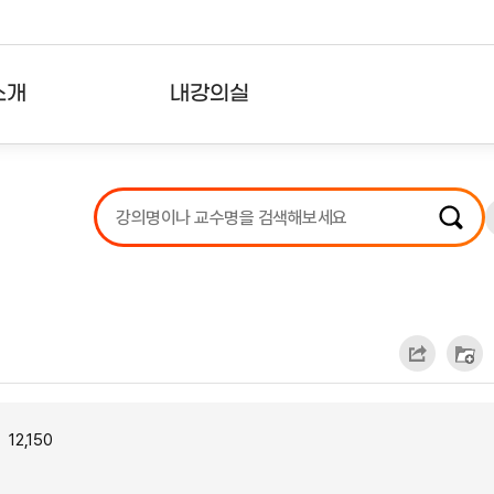
소개
내강의실
?
강의리스트
수강확인증강의
사용자의견
내강의클립
12,150