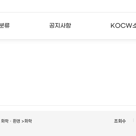
분류
공지사항
KOCW
강의
공지사항
KOCW란
강의
뉴스레터
활용안내
분야
주요통계현황
발자취
강의
서비스도움말
고객센터
ㆍ화학ㆍ환경 >화학
조회수