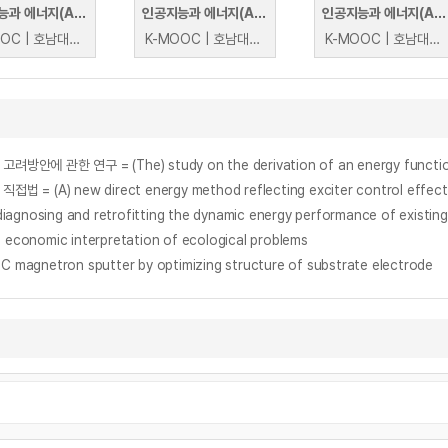
인공지능과 에너지(AI+Energy)
인공지능과 에너지(AI+Energy)
인공지능과 에너지(AI+Energy)
K-MOOC | 호남대학교 백란, 백성욱
K-MOOC | 호남대학교 백란, 백성욱
K-MOOC | 호남대학교 백란, 백성욱
 direct energy method reflecting exciter control effects in tr
agnosing and retrofitting the dynamic energy performance of existing b
mic interpretation of ecological problems
DC magnetron sputter by optimizing structure of substrate electrode