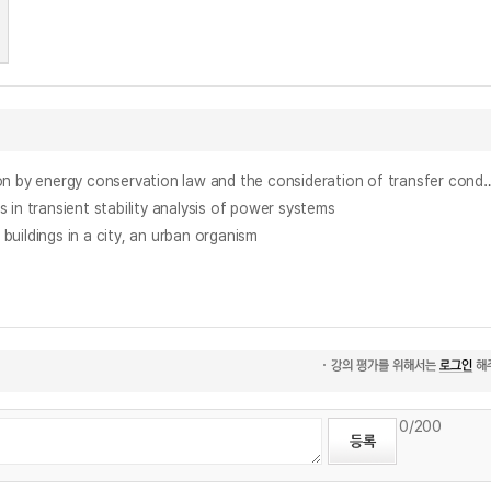
에너지 보존법칙에 의한 전력 계통에서의 에너지 함수 유도 및 선로저항 고려방안에 관한 연구 = (The) study on the derivation of an energy function by energy conserva
ansient stability analysis of power systems
uildings in a city, an urban organism
0
/200