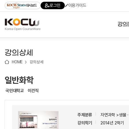
로
로
로
바
로그인
이용가이드
대시보드
가
가
가
로
기
기
기
가
(skip
기
to
강의
content)
대학
강의상세
기관
HOME
강의상세
전공
일반화학
테마
국민대학교
이건직
주제분류
자연과학 >생물
강의학기
2014년 2학기