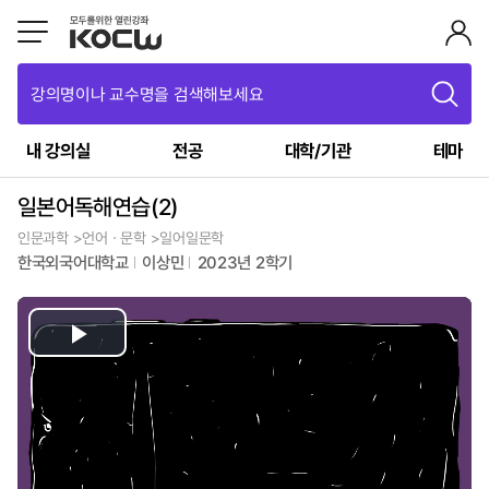
강의명이나 교수명을 검색해보세요
내 강의실
전공
대학/기관
테마
일본어독해연습(2)
인문과학 >언어ㆍ문학 >일어일문학
한국외국어대학교
이상민
2023년 2학기
Play
Video