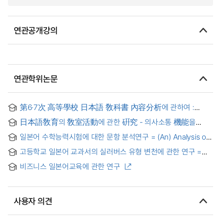
연관공개강의
연관학위논문
第6·7次 高等學校 日本語 敎科書 內容分析에 관하여 :
練習問題를 중심으로 = (The) 6th and 7th content analyses
日本語敎育의 敎室活動에 관한 硏究 - 의사소통 機能을
of high school Japanese textbook : mainly on practicing
中心으로 - = The study in the classroom activities focused
questions
일본어 수학능력시험에 대한 문항 분석연구 = (An) Analysis of
in communicative language teaching in Japanese
the question for the College Scholastic Ability Tests on
Education.
고등학교 일본어 교과서의 실러버스 유형 변천에 관한 연구 =
Japanese
Study of Historical Changes of Syllabus Pattern:Japanese
비즈니스 일본어교육에 관한 연구
Textbook of High School
사용자 의견