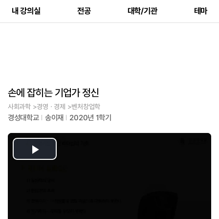
내 강의실
전공
대학/기관
테마
손에 잡히는 기업가 정신
사회과학 >경영ㆍ경제 >벤처창업학
경성대학교
송이재
2020년 1학기
Play
Video