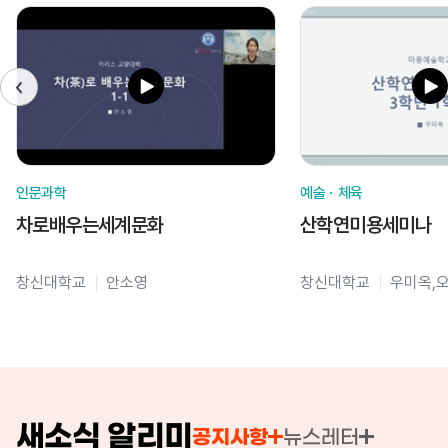
인문과학
예술ㆍ체육
차로배우는세계문화
산학연미용세미나
창신대학교
안소영
창신대학교
우미옥,
새소식 알리미
공지사항
뉴스레터