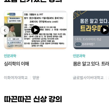
인문과학
인문과학
심리학의 이해
몸은 알고 있다. 트
이화여자대학교
양윤
글로벌사이버대학교
따끈따끈 신상 강의