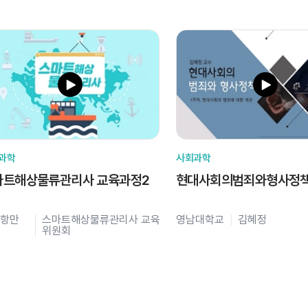
과학
사회과학
마트해상물류관리사 교육과정2
현대사회의범죄와형사정
항만
스마트해상물류관리사 교육
영남대학교
김혜정
위원회