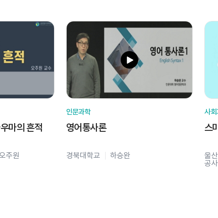
인문과학
사회
라우마의 흔적
영어통사론
스
오주원
경북대학교
하승완
울산
공사