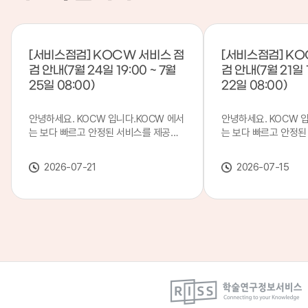
[서비스점검] KOCW 서비스 점
[서비스점검] KO
검 안내(7월 24일 19:00 ~ 7월
검 안내(7월 21일 1
25일 08:00)
22일 08:00)
안녕하세요. KOCW 입니다.KOCW 에서
안녕하세요. KOCW 
는 보다 빠르고 안정된 서비스를 제공하
는 보다 빠르고 안정된
기 위해 다음과 같이 서비스 점검을 실시
기 위해 다음과 같이 
합니다.※ 서비스 점검 작업 일시 : 7월
합니다.※ 서비스 점검 작
2026-07-21
2026-07-15
24일(금) 19:00 ~ 7월 25일(토) 08:00
일(화) 19:00 ~ 7월 
이로 인해 KOCW 서비스가 점검 시간 동
로 인해 KOCW 서비
안 서비스가 일시 중지될 수 있으니, 이
서비스가일시 중지될 수
점 양해하여 주시기 바랍니다.저희
해하여 주시기 바랍니다
KOCW 에서는 이용자 여러분께 보다 좋
서는 이용자 여러분께 
은 서비스를 제공하기 위해 노력하겠습니
를 제공하기 위해 노
다.감사합니다.
니다.