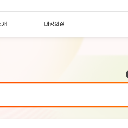
소개
내강의실
?
강의리스트
수강확인증강의
사용자의견
내강의클립
검 안내(7월 24일 19:00 ~ 7월...
2026-07-2
검 안내(7월 21일 19:00 ~ 7...
2026-07-1