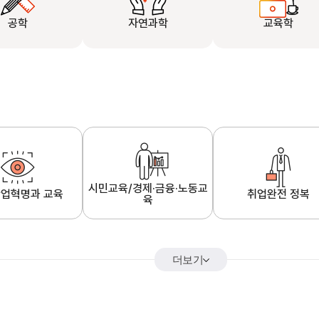
공학
자연과학
교육학
시민교육/경제·금융·노동교
업혁명과 교육
취업완전 정복
육
더보기
어&해외특강
K-MOOC 강의