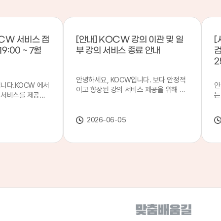
CW 서비스 점
[안내] KOCW 강의 이관 및 일
[
9:00 ~ 7월
부 강의 서비스 종료 안내
검
2
안녕하세요, KOCW입니다. 보다 안정적
입니다.KOCW 에서
안
이고 향상된 강의 서비스 제공을 위해 강
 서비스를 제공하
는
의 이관 작업을 진행하게 되었습니다. 이
서비스 점검을 실시
기
에 따라 일부 강의는2026년 6월 중 서비
업 일시 : 7월 21
합
스가 종료될 예정이오니, 이용에 참고하
2026-06-05
22일(수) 08:00이
2
여 주시기 바랍니다. 강의 이관 일정 안내
스가 점검 시간 동안
이
단계 기간 주요 작업 1단계 6월 1~2주 이
 있으니, 이 점 양
안
관 준비 2단계 6월 3~4주 1차 이관 작업
.저희 KOCW 에
여
3단계 7월 1~2주 2차 이관 작업 완료 및
보다 좋은 서비스
이
시스템 안정화 ※ 이관 작업 진행 상황에
력하겠습니다.감사합
공
따라 일정은 변경될 수 있습니다. 서비스
종료 강의 안내 이관 작업으로 인해 일부
강의는 2026년 6월 15일 서비스 종료되
었습니다. 서비스 종료 강의 목록은 아래
링크에서 확인하실 수 있습니다. → 서비