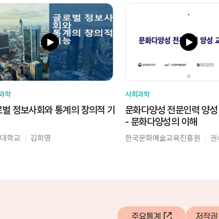
과학
사회과학
벌 정보사회와 통계의 창의적 기
문화다양성 전문인력 양성
- 문화다양성의 이해
대학교
김희영
한국문화예술교육진흥원
권
주요통계
저작권