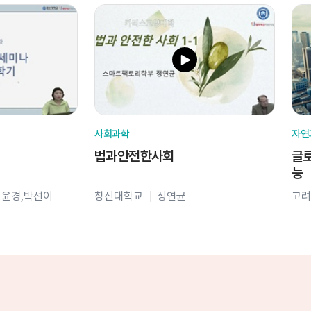
사회과학
자연
법과안전한사회
글로
능
오윤경,박선이
창신대학교
정연균
고려