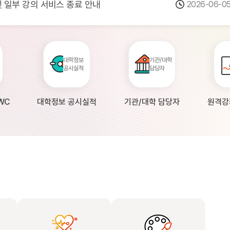
 및 일부 강의 서비스 종료 안내
2026-06-0
점검 안내(4월 24일 19:00 ~ 4월...
2026-04-2
공시 대학의 원격강좌 현황 조사 안내(자주묻...
2026-04-0
대학정보
기관/대학
공시실적
담당자
WC
대학정보 공시실적
기관/대학 담당자
원격강