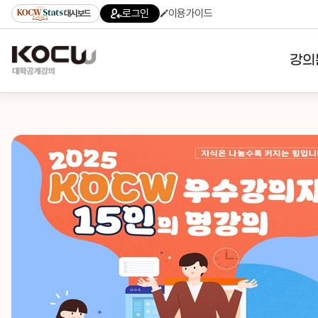
로그인
이용가이드
대시보드
강의
대학
기관
전공
테마