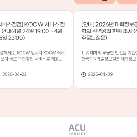
서비스점검] KOCW 서비스 점
[안내] 2026년 대학정보
 안내(4월 24일 19:00 ~ 4월
학의 원격강좌 현황 조사 
5일 23:00)
주묻는질문)
녕하세요. KOCW 입니다.KOCW 에서
1. 귀 대학의 무궁한 발전을 기원
 보다 빠르고 안정된 서비스를 제공하
한국교육학술정보원은 대학정보
 위해 다음과 같이 서비스 점검을 실시
목별 관리기관으로 지정되어 있습
니다.※ 서비스 점검 작업 일시 : 4월
본 조사는 2025. 3. 1~2026. 2.
2026-04-22
2026-04-09
4일(금) 19:00 ~ 4월 25일(토) 23:00
에 운영된 원격강좌(이러닝) 현
로 인해 KOCW 서비스가 점검시간 동
하여, '2026 대학정보공시 대학
 일시중지될 예정이오니, 이 점 양해하
강좌(12-바)'에 데이터를 연계할
 주시기 바랍니다.저희 KOCW 에서는
니다.가. 대학정보공시 대상 대
용자 여러분께 보다 좋은 서비스를 제
4년제 대학, 전문대학, 대학원대
하기 위해 노력하겠습니다.감사합니다.
격강좌(이러닝) 관련 부서(교무처
학습개발센터, 이러닝지원센터 등
송통신대학교 및 사이버대학 제외
인시 캠퍼스인 경우 해당 캠퍼스
있는 기관명을 선택하시면 됩니다.