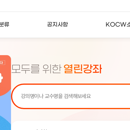
분류
공지사항
KOCW
강의
공지사항
KOCW란
강의
뉴스레터
활용안내
모두를 위한
열린강좌
분야
주요통계현황
발자취
강의
서비스도움말
고객센터
[서비스점검] KOCW 서비스 점
[서비스점검] KOCW 서비스 점