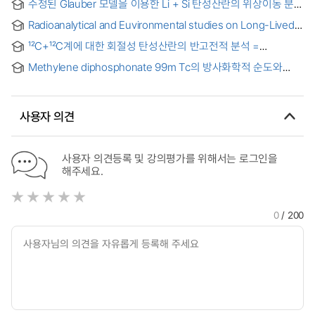
수정된 Glauber 모델을 이용한 Li + Si 탄성산란의 위상이동 분석
evaluation of radiolabeled protein binder and benzamide
= Phase Shift Analysis of Li +Si Elastic Scattering in the
derivative for imaging of lung cancer and malignant
Radioanalytical and Euvironmental studies on Long-Lived
Modified Model
melanoma
Radionuclides
¹²C+¹²C계에 대한 회절성 탄성산란의 반고전적 분석 =
Semiclassical analysis of diffractive elastic scattering in the
Methylene diphosphonate 99m Tc의 방사화학적 순도와
¹²C+¹²C system
체내 분포에 관한 연구
사용자 의견
사용자 의견등록 및 강의평가를 위해서는 로그인을
해주세요.
0
/ 200