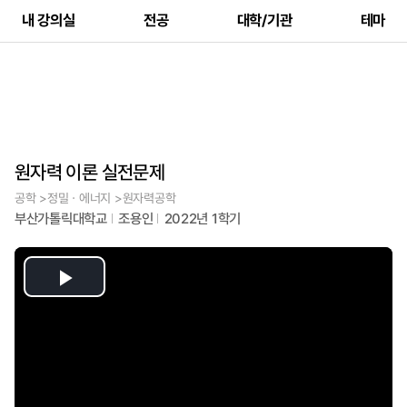
내 강의실
전공
대학/기관
테마
원자력 이론 실전문제
공학 >정밀ㆍ에너지 >원자력공학
부산가톨릭대학교
조용인
2022년 1학기
Play
Video