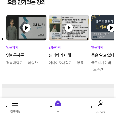
요즘 인기있는 강의
인문과학
인문과학
인문과학
영어통사론
심리학의 이해
경북대학교
하승완
이화여자대학교
양윤
글로벌사이버대학교
오주원
따끈따끈 신상 강의
전체메뉴
홈
내강의실