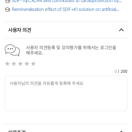
SDF-1α/CXCR4 axis contributes to cardioprotection by
ischemic postconditioning in isolated rat heart = 흰쥐의
Remineralisation effect of SDF+KI solution on artificial
적출 심장에서 허혈성후처치를 통한 심근보호에 있어서 SDF-
caries
1α/CXCR4 축의 역할에 대한 연구
사용자 의견
사용자 의견등록 및 강의평가를 위해서는 로그인을
해주세요.
0
/ 200