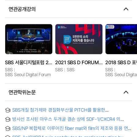
연관공개강의
SBS 서울디지털포럼 2013
2021 SBS D FORUM 5천만의 소리 지휘자를 찾습니다
SBS
SBS
SBS
SBS
SBS Seoul Digital Forum
SBS Seoul Digit
연관학위논문
SBS개질 첨가제와 경질화부산물 PITCH를 활용한
Guss아스팔트 대체 방안 연구
방사선 조사된 마우스 두개골 결손 상에 SDF-1/CXCR4 의
조절에 의한 뼈 재생 = Bone regeneration by modulation of
SBS/NP 복합체로 이루어진 fiber mat와 film의 제조와 응용 연구
SDF-1 / CXCR4 on irradiated mouse calvarial defect model
: strain sensor 개발과 초소수성으로의 표면개질