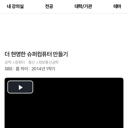
내 강의실
전공
대학/기관
테마
더 현명한 슈퍼컴퓨터 만들기
공학 >컴퓨터ㆍ통신 >정보통신공학
SBS
롭 하이
2014년 1학기
Play
Video