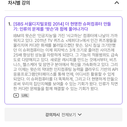
차시별 강의
1.
[SBS 서울디지털포럼 2014] 더 현명한 슈퍼컴퓨터 만들
기: 인류의 문제를 ‘왓슨’과 함께 풀어나가다
IBM의 왓슨은 ‘인공지능’을 가진 ‘사고하는’ 컴퓨터에 나날이 가까
워지고 있다. 2011년 TV 퀴즈쇼 <제퍼디!>에서 인간 퀴즈왕들을
물리치며 커다란 화제를 불러일으켰던 왓슨. 당시 침실 크기만했
던 이 슈퍼컴퓨터는 이제 피자박스 3개 크기로 줄어든 사이즈에
25배 향상된 성능을 자랑하게 되었다. 그 기능의 적용범위도 급속
도로 다양해지고 있다. 새로운 레시피를 만드는 것에서부터, 비즈
니스, 헬스케어 및 암연구 분야에서 혁신을 가속화하고 있다. 그리
고 이제는 왓슨의 막대한 인지컴퓨팅 능력을 클라우드 기반의 API
응용프로그램인터페이스를 통해 언제, 어디서든 활용할 수 있게
되었다. 이 슈퍼컴퓨터를 더 똑똑하게, 그리고 더 현명하게 만듦으
로써 우리의 집단지혜를 보여줄 수 있는 기회가 왔다. 인류가 직면
한 커다란 문제들을 함께 해결할 수 있는 기회가 왔다.
URL
강의차시
전체보기