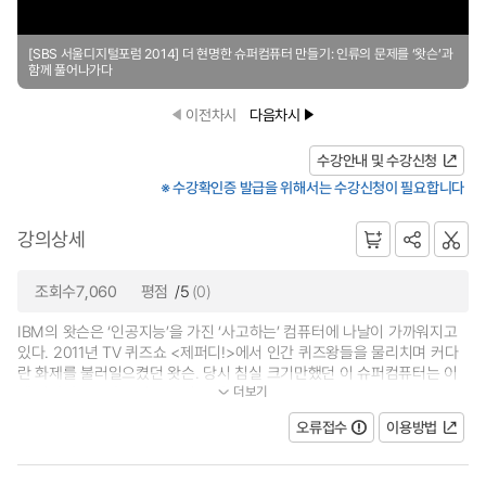
[SBS 서울디지털포럼 2014] 더 현명한 슈퍼컴퓨터 만들기: 인류의 문제를 ‘왓슨’과
함께 풀어나가다
이전차시
다음차시
수강안내 및 수강신청
※ 수강확인증 발급을 위해서는 수강신청이 필요합니다
강의상세
조회수7,060
평점
/5
(0)
IBM의 왓슨은 ‘인공지능’을 가진 ‘사고하는’ 컴퓨터에 나날이 가까워지고
있다. 2011년 TV 퀴즈쇼 <제퍼디!>에서 인간 퀴즈왕들을 물리치며 커다
란 화제를 불러일으켰던 왓슨. 당시 침실 크기만했던 이 슈퍼컴퓨터는 이
더보기
제 피자박스 3개 크기로 줄어든 사...
오류접수
이용방법