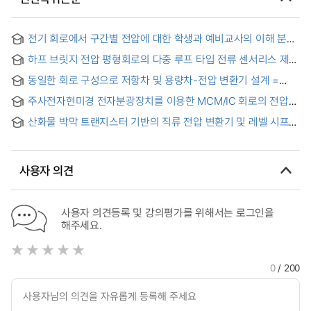
전기 회로에서 구간별 전압에 대한 학생과 예비교사의 이해 분석;
예상, 측정, 시뮬레이션 실험을 중심으로
하프 브릿지 전압 평형회로의 다중 루프 타입 전류 센서리스 제어
= Multi-Loop Type Current Sensorless Control of Half-
동일한 회로 구성으로 저항차 및 용량차-전압 변환기 설계 =
Bridge Voltage Balancer
Design of a resistance-difference or capacitance-
주사전자현미경 전자분광장치를 이용한 MCM/IC 회로의 전압
difference to voltage converter using same circuit
측정검사 = (The) Voltage Measurement for MCM/IC
configuration
산화물 박막 트랜지스터 기반의 직류 전압 변환기 및 레벨 시프터
Circuits with Scanning Electron Microscope Spectrometer
회로 = A DC-to-DC converter and a level shifter circuits
based on the oxide thin-film transistor
사용자 의견
사용자 의견등록 및 강의평가를 위해서는 로그인을
해주세요.
0
/ 200