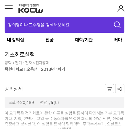
강의명이나 교수명을 검색해보세요
내 강의실
전공
대학/기관
테마
기초회로실험
공학 >전기ㆍ전자 >전자공학
목원대학교
오용선
2013년 1학기
강의상세
조회수20,489
평점
/5
(0)
이 교과목은 전기회로에 관한 이론을 실험을 통하여 확인하는 기본 교과목
이다. 저항, 콘덴서, 코일 등 수동소자를 연결한 회로의 전압, 전류, 전력을
측정하고 분석한다. 이 실험을 통하여 멀티미터, 주파수계수기, 오실로스
더보기