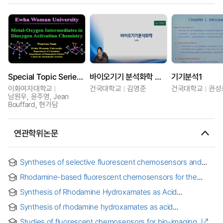
Special Topic Series in Chemistry
바이오기기 분석화학 및 실험
기기분석1
이화여자대학교
건국대학교
김영준
건국대학교
권성
남원우, 윤주영, Jean
Bouffard, 현가담
연관학위논문
Syntheses of selective fluorescent chemosensors and
their fluorescence changes upon specific ion
Rhodamine-based fluorescent chemosensors for the
complexation
detection of chemical warfare agents
Synthesis of Rhodamine Hydroxamates as Acid
Chemosensors and Molecular Catalysts for Photocatalytic
Synthesis of rhodamine hydroxamates as acid
Carbon Dioxide Reductions : 로다민 하이드록사메이트
chemosensors and molecular catalysts for photocatalytic
(rhodamine hydroxamates)유도체를 기반으로 하는 형광센서
Studies of fluorescent chemosensors for bio-imaging