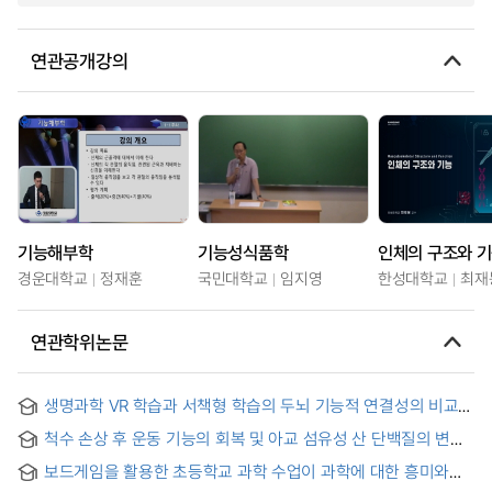
연관공개강의
기능해부학
기능성식품학
인체의 구조와 
경운대학교
정재훈
국민대학교
임지영
한성대학교
최재
연관학위논문
생명과학 VR 학습과 서책형 학습의 두뇌 기능적 연결성의 비교
분석 = Comparative Analysis of Brain Functional
척수 손상 후 운동 기능의 회복 및 아교 섬유성 산 단백질의 변화
Connectivity in Life Science Learning using VR and Printed
Matter
보드게임을 활용한 초등학교 과학 수업이 과학에 대한 흥미와
학습 동기에 미치는 영향 -우리 몸의 구조와 기능 단원을