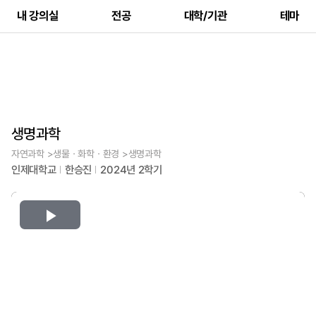
내 강의실
전공
대학/기관
테마
생명과학
자연과학 >생물ㆍ화학ㆍ환경 >생명과학
인제대학교
한승진
2024년 2학기
Play
Video