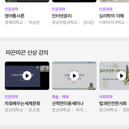
인문과학
인문과학
인문과학
영어통사론
인터넷윤리
심리학의 이해
경북대학교
하승완
경상국립대학교
김대군
이화여자대학교
따끈따끈 신상 강의
인문과학
예술ㆍ체육
사회과학
차로배우는세계문화
산학연미용세미나
법과안전한사회
창신대학교
안소영
창신대학교
우미옥,오윤경,박선이
창신대학교
정