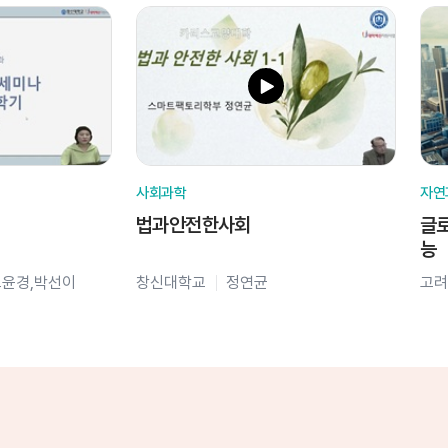
사회과학
자연
법과안전한사회
글로
능
오윤경,박선이
창신대학교
정연균
고려