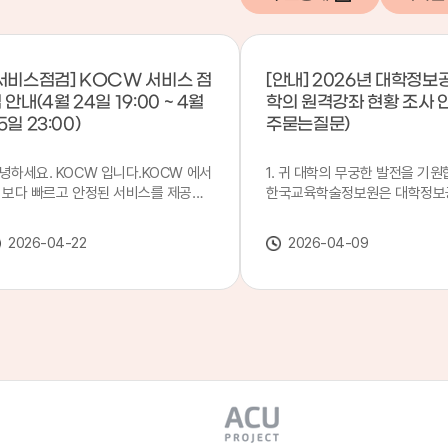
서비스점검] KOCW 서비스 점
[안내] 2026년 대학정보
 안내(4월 24일 19:00 ~ 4월
학의 원격강좌 현황 조사 
5일 23:00)
주묻는질문)
녕하세요. KOCW 입니다.KOCW 에서
1. 귀 대학의 무궁한 발전을 기원
 보다 빠르고 안정된 서비스를 제공하
한국교육학술정보원은 대학정보
 위해 다음과 같이 서비스 점검을 실시
목별 관리기관으로 지정되어 있습
니다.※ 서비스 점검 작업 일시 : 4월
본 조사는 2025. 3. 1~2026. 2.
2026-04-22
2026-04-09
4일(금) 19:00 ~ 4월 25일(토) 23:00
에 운영된 원격강좌(이러닝) 현
로 인해 KOCW 서비스가 점검시간 동
하여, '2026 대학정보공시 대학
 일시중지될 예정이오니, 이 점 양해하
강좌(12-바)'에 데이터를 연계할
 주시기 바랍니다.저희 KOCW 에서는
니다.가. 대학정보공시 대상 대
용자 여러분께 보다 좋은 서비스를 제
4년제 대학, 전문대학, 대학원대
하기 위해 노력하겠습니다.감사합니다.
격강좌(이러닝) 관련 부서(교무처
학습개발센터, 이러닝지원센터 등
송통신대학교 및 사이버대학 제외
인시 캠퍼스인 경우 해당 캠퍼스
있는 기관명을 선택하시면 됩니다.