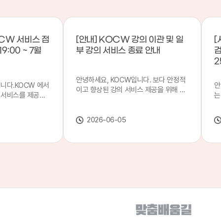
CW 서비스 점
[안내] KOCW 강의 이관 및 일
[
9:00 ~ 7월
부 강의 서비스 종료 안내
검
2
안녕하세요, KOCW입니다. 보다 안정적
입니다.KOCW 에서
안
이고 향상된 강의 서비스 제공을 위해 강
 서비스를 제공하
는
의 이관 작업을 진행하게 되었습니다. 이
서비스 점검을 실시
기
에 따라 일부 강의는2026년 6월 중 서비
업 일시 : 7월 21
합
스가 종료될 예정이오니, 이용에 참고하
2026-06-05
22일(수) 08:00이
2
여 주시기 바랍니다. 강의 이관 일정 안내
스가 점검 시간 동안
이
단계 기간 주요 작업 1단계 6월 1~2주 이
 있으니, 이 점 양
안
관 준비 2단계 6월 3~4주 1차 이관 작업
.저희 KOCW 에
여
3단계 7월 1~2주 2차 이관 작업 완료 및
보다 좋은 서비스
이
시스템 안정화 ※ 이관 작업 진행 상황에
력하겠습니다.감사합
공
따라 일정은 변경될 수 있습니다. 서비스
종료 강의 안내 이관 작업으로 인해 일부
강의는 2026년 6월 15일 서비스 종료되
었습니다. 서비스 종료 강의 목록은 아래
링크에서 확인하실 수 있습니다. → 서비