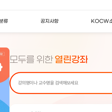
분류
공지사항
KOCW
강의
공지사항
KOCW란
강의
뉴스레터
활용안내
모두를 위한
열린강좌
분야
주요통계현황
발자취
강의
서비스도움말
고객센터
[서비스점검] KOCW 서비스 점
[서비스점검] KOCW 서비스 점