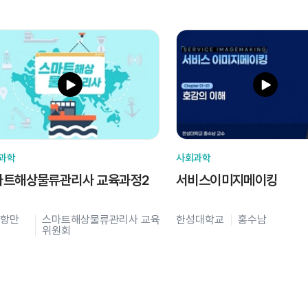
과학
사회과학
마트해상물류관리사 교육과정2
서비스이미지메이킹
항만
스마트해상물류관리사 교육
한성대학교
홍수남
위원회