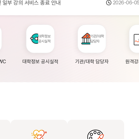
 및 일부 강의 서비스 종료 안내
2026-06-0
점검 안내(4월 24일 19:00 ~ 4월...
2026-04-2
공시 대학의 원격강좌 현황 조사 안내(자주묻...
2026-04-0
대학정보
기관/대학
공시실적
담당자
WC
대학정보 공시실적
기관/대학 담당자
원격강