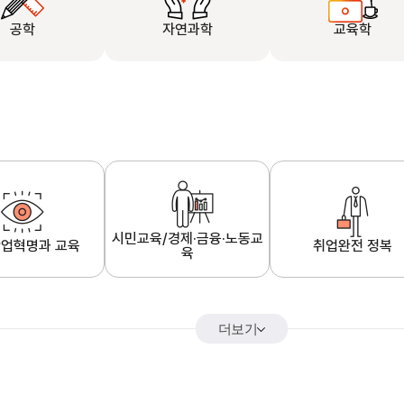
공학
자연과학
교육학
시민교육/경제·금융·노동교
업혁명과 교육
취업완전 정복
육
더보기
어&해외특강
K-MOOC 강의