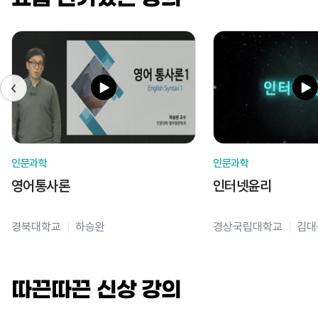
인문과학
인문과학
영어통사론
인터넷윤리
경북대학교
하승완
경상국립대학교
김대
따끈따끈 신상 강의