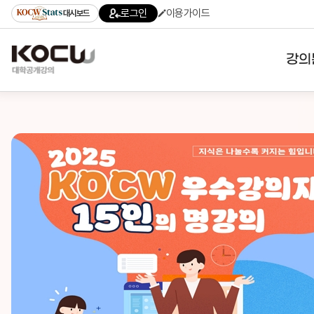
로그인
이용가이드
대시보드
강의
대학
기관
전공
테마