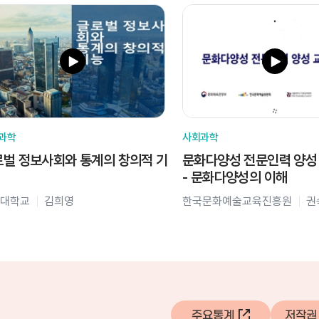
과학
사회과학
벌 정보사회와 통계의 창의적 기
문화다양성 전문인력 양성
- 문화다양성의 이해
대학교
김희영
한국문화예술교육진흥원
권
주요통계
저작권