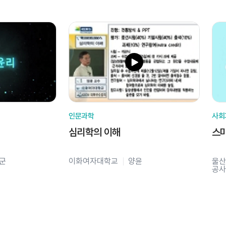
인문과학
사회
심리학의 이해
스
군
이화여자대학교
양윤
울산
공사