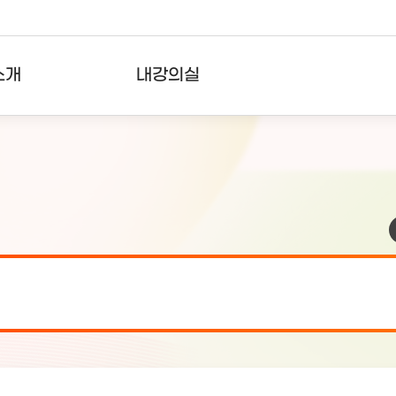
소개
내강의실
?
강의리스트
수강확인증강의
사용자의견
내강의클립
검 안내(7월 24일 19:00 ~ 7월...
2026-07-2
검 안내(7월 21일 19:00 ~ 7...
2026-07-1