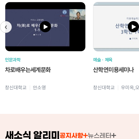
인문과학
예술ㆍ체육
차로배우는세계문화
산학연미용세미나
창신대학교
안소영
창신대학교
우미옥,
새소식 알리미
공지사항
뉴스레터