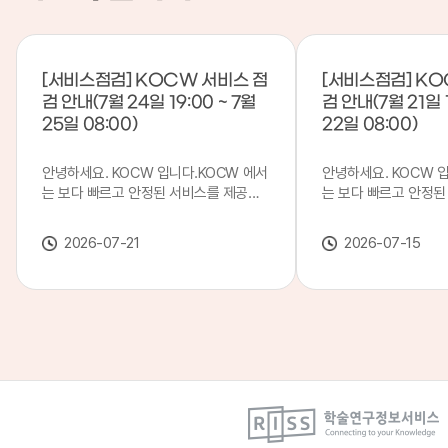
[서비스점검] KOCW 서비스 점
[서비스점검] KO
검 안내(7월 24일 19:00 ~ 7월
검 안내(7월 21일 1
25일 08:00)
22일 08:00)
안녕하세요. KOCW 입니다.KOCW 에서
안녕하세요. KOCW 
는 보다 빠르고 안정된 서비스를 제공하
는 보다 빠르고 안정된
기 위해 다음과 같이 서비스 점검을 실시
기 위해 다음과 같이 
합니다.※ 서비스 점검 작업 일시 : 7월
합니다.※ 서비스 점검 작
2026-07-21
2026-07-15
24일(금) 19:00 ~ 7월 25일(토) 08:00
일(화) 19:00 ~ 7월 
이로 인해 KOCW 서비스가 점검 시간 동
로 인해 KOCW 서비
안 서비스가 일시 중지될 수 있으니, 이
서비스가일시 중지될 수
점 양해하여 주시기 바랍니다.저희
해하여 주시기 바랍니다
KOCW 에서는 이용자 여러분께 보다 좋
서는 이용자 여러분께 
은 서비스를 제공하기 위해 노력하겠습니
를 제공하기 위해 노
다.감사합니다.
니다.