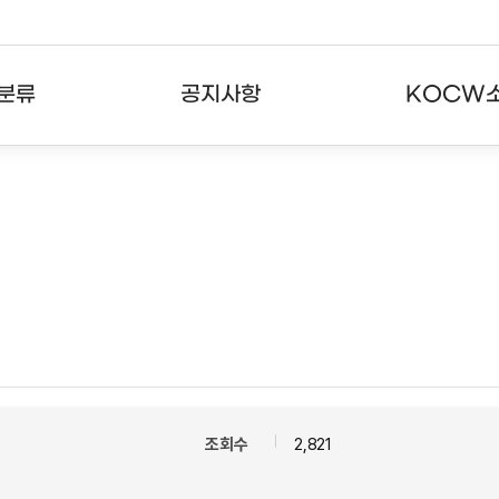
분류
공지사항
KOCW
강의
공지사항
KOCW란
강의
뉴스레터
활용안내
분야
주요통계현황
발자취
강의
서비스도움말
고객센터
조회수
2,821