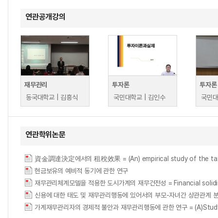
연관공개강의
재무관리
투자론
투자론
동국대학교 | 김흥식
국민대학교 | 김인수
국민대
연관학위논문
資金調達決定에서의 租稅效果 = (An) empirical study of the tax eff
현금보유의 예비적 동기에 관한 연구
재무관리체계모델을 적용한 도시가계의 재무건전성 = Financial solidity of u
신용에 대한 태도 및 재무관리행동에 있어서의 부모-자녀간 상관관계 분석 = A Correl
가계재무관리자의 경제적 불안과 재무관리행동에 관한 연구 = (A)Study on the E