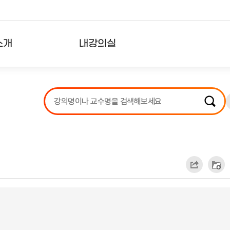
소개
내강의실
?
강의리스트
수강확인증강의
사용자의견
내강의클립