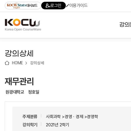
로
로
로
바
로그인
이용가이드
대시보드
가
가
가
로
기
기
기
가
(skip
기
to
강의
content)
대학
강의상세
기관
HOME
강의상세
전공
재무관리
테마
원광대학교
정호일
주제분류
사회과학 >경영ㆍ경제 >경영학
강의학기
2021년 2학기