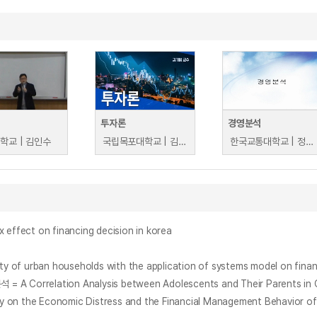
투자론
경영분석
학교 | 김인수
국립목포대학교 | 김기범
한국교통대학교 | 정기만
ect on financing decision in korea
rban households with the application of systems model on finan
ation Analysis between Adolescents and Their Parents in Credi
conomic Distress and the Financial Management Behavior of th